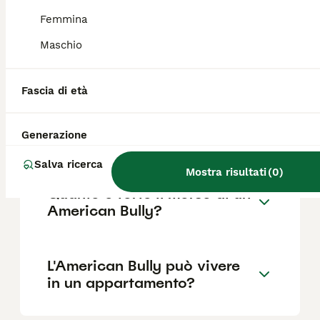
Femmina
Maschio
Qual è la differenza tra
pitbull e American Bully?
Fascia di età
Quali sono i difetti
Generazione
dell'American Bully?
Salva ricerca
Mostra risultati
(
0
)
Quanto è forte il morso di un
American Bully?
L'American Bully può vivere
in un appartamento?