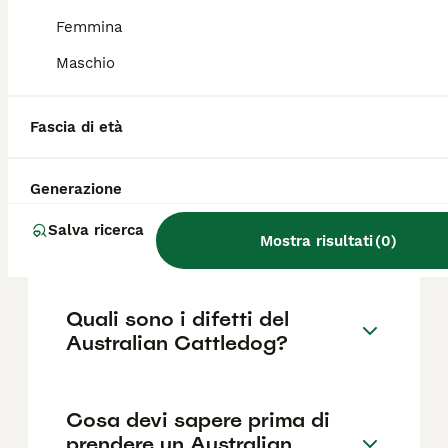
510€ ,anche se i prezzi possono variare in
base a fattori come il pedigree, la
Femmina
reputazione dell'allevatore e la posizione.
Maschio
Quanto dura la vita di un
Fascia di età
Australian Cattledog?
Generazione
Qual è il carattere del
Salva ricerca
Australian Cattledog?
Mostra risultati
(
0
)
Quali sono i difetti del
Australian Cattledog?
Cosa devi sapere prima di
prendere un Australian