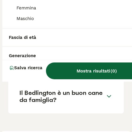
caratteristiche più distintive.
Femmina
Maschio
Quanto costa un cucciolo di
Bedlington Terrier?
Fascia di età
Dove posso trovare
Generazione
allevamenti di Bedlington
Salva ricerca
Terrier in Italia?
Mostra risultati
(
0
)
Il Bedlington è un buon cane
da famiglia?