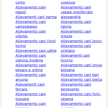
como
cosenza
allevamento cani
allevamento cani
napoli
casale monferrato
allevamenti cani parma
alessandria
allevamento cani
allevamento cani
campobasso
liguria
allevamento cani
allevamento cani
viterbo
trieste
allevamento cani rivoli
allevamento cani lecco
torino
allevamento cani
allevamento cani udine
oristano
allevamento cani
allevamenti cani
vignola modena
livorno
allevamento cani
allevamento cani imola
pesaro e urbino
bologna
allevamento cani
allevamento cani bari
ancona
allevamento cani biella
allevamenti cani
allevamento cani
ferrara
benevento
allevamento cani
allevamento cani forlì-
toscana
cesena
allevamento cani
allevamento cani