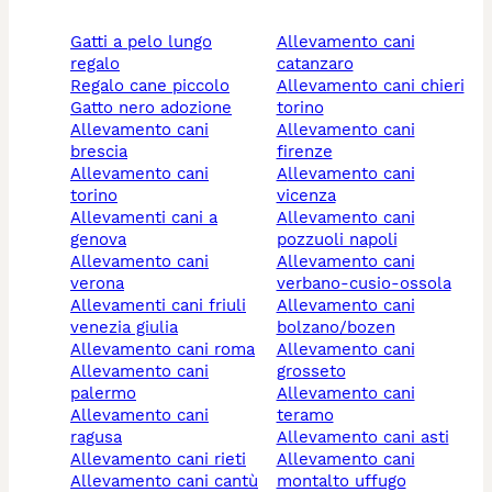
gatti a pelo lungo
allevamento cani
regalo
catanzaro
regalo cane piccolo
allevamento cani chieri
gatto nero adozione
torino
allevamento cani
allevamento cani
brescia
firenze
allevamento cani
allevamento cani
torino
vicenza
allevamenti cani a
allevamento cani
genova
pozzuoli napoli
allevamento cani
allevamento cani
verona
verbano-cusio-ossola
allevamenti cani friuli
allevamento cani
venezia giulia
bolzano/bozen
allevamento cani roma
allevamento cani
allevamento cani
grosseto
palermo
allevamento cani
allevamento cani
teramo
ragusa
allevamento cani asti
allevamento cani rieti
allevamento cani
allevamento cani cantù
montalto uffugo