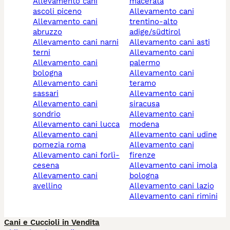
allevamento cani
macerata
ascoli piceno
allevamento cani
allevamento cani
trentino-alto
abruzzo
adige/südtirol
allevamento cani narni
allevamento cani asti
terni
allevamento cani
allevamento cani
palermo
bologna
allevamento cani
allevamento cani
teramo
sassari
allevamento cani
allevamento cani
siracusa
sondrio
allevamento cani
allevamento cani lucca
modena
allevamento cani
allevamento cani udine
pomezia roma
allevamento cani
allevamento cani forlì-
firenze
cesena
allevamento cani imola
allevamento cani
bologna
avellino
allevamento cani lazio
allevamento cani rimini
Cani e Cuccioli in Vendita