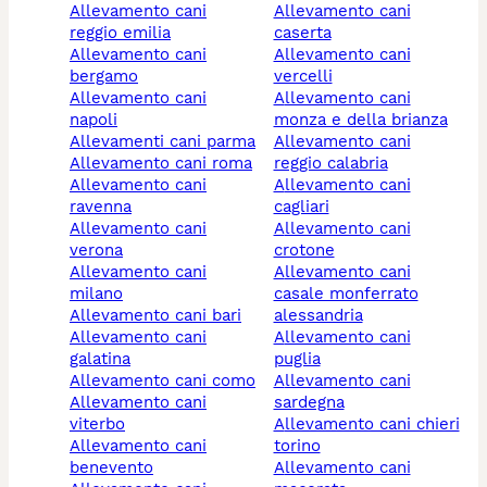
allevamento cani
allevamento cani
reggio emilia
caserta
allevamento cani
allevamento cani
bergamo
vercelli
allevamento cani
allevamento cani
napoli
monza e della brianza
allevamenti cani parma
allevamento cani
allevamento cani roma
reggio calabria
allevamento cani
allevamento cani
ravenna
cagliari
allevamento cani
allevamento cani
verona
crotone
allevamento cani
allevamento cani
milano
casale monferrato
allevamento cani bari
alessandria
allevamento cani
allevamento cani
galatina
puglia
allevamento cani como
allevamento cani
allevamento cani
sardegna
viterbo
allevamento cani chieri
allevamento cani
torino
benevento
allevamento cani