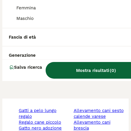
Qual è il carattere del
Ratonero Bodeguero
Femmina
Andaluz?
Maschio
Cosa significa bodeguero?
Fascia di età
Generazione
Quanto costa un cucciolo di
Bodeguero?
Salva ricerca
Mostra risultati
(
0
)
gatti a pelo lungo
allevamento cani sesto
regalo
calende varese
regalo cane piccolo
allevamento cani
gatto nero adozione
brescia