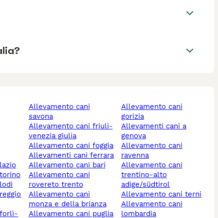
alia?
allevamento cani
allevamento cani
savona
gorizia
allevamento cani friuli-
allevamenti cani a
venezia giulia
genova
allevamento cani foggia
allevamento cani
allevamenti cani ferrara
ravenna
lazio
allevamento cani bari
allevamento cani
torino
allevamento cani
trentino-alto
lodi
rovereto trento
adige/südtirol
allevamento cani
allevamento cani terni
monza e della brianza
allevamento cani
allevamento cani puglia
lombardia