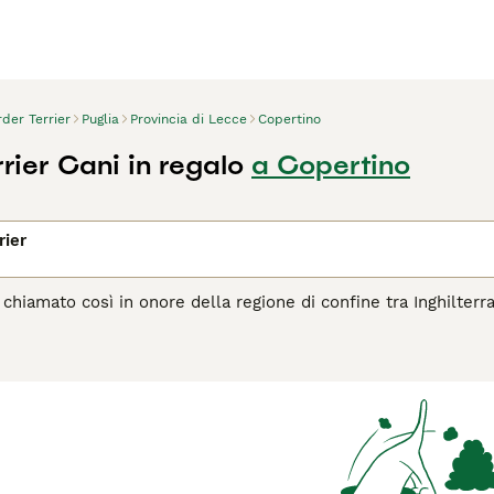
der Terrier
Puglia
Provincia di Lecce
Copertino
rier Cani in regalo
a Copertino
rier
, chiamato così in onore della regione di confine tra Inghilterr
so in un piccolo pacchetto amichevole. Questi cani hanno un v
i colori vari come rosso, grigio e marrone, blu e marrone, o
ffettuosa, i Border Terrier sono compagni adorabili. Sono noti 
i, adattandosi così perfettamente alla vita familiare. Essendo
re la noia e mantenersi in salute. Nonostante la loro piccola t
o spazio esterno sicuro è essenziale per loro. Leggi la nostra 
questa razza di cane.