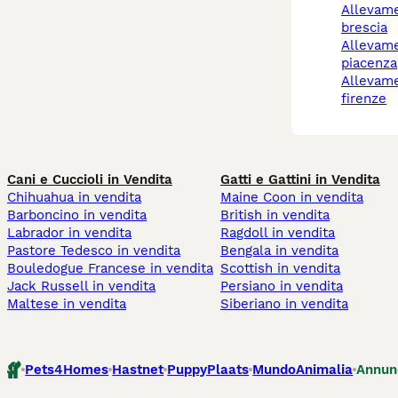
allevamento cani
brescia
allevamento cani
piacenza
allevamento cani
firenze
Cani e Cuccioli in Vendita
Gatti e Gattini in Vendita
Chihuahua in vendita
Maine Coon in vendita
Barboncino in vendita
British in vendita
Labrador in vendita
Ragdoll in vendita
Pastore Tedesco in vendita
Bengala in vendita
Bouledogue Francese in vendita
Scottish in vendita
Jack Russell in vendita
Persiano in vendita
Maltese in vendita
Siberiano in vendita
Pets4Homes
Hastnet
PuppyPlaats
MundoAnimalia
Annun