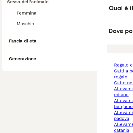
Sesso dell'animale
Qual è i
Femmina
Maschio
Dove pos
Fascia di età
Generazione
regalo 
gatti a pelo lungo
regalo
gatto n
allevamento cani
milano
allevamento cani
bergamo
allevamento cani
padova
allevamenti cani
catania