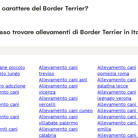
l carattere del Border Terrier?
so trovare allevamenti di Border Terrier in It
cane piccolo
allevamento cani
allevamento cani
treviso
pomezia roma
allevamento cani asti
allevamento cani
ero adozione
allevamento cani
galatina lecce
vicenza
allevamento cani
allevamento cani
legnago verona
vercelli
allevamento cani 
allevamento cani cuneo
allevamento cani 
allevamento cani
allevamento cani 
villabate palermo
allevamento cani reggio
allevamento cani
emilia
calabria
allevamento cani forlì-