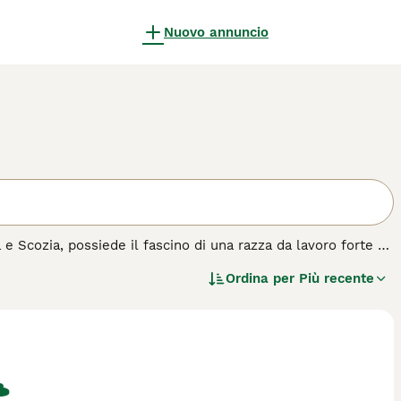
Nuovo annuncio
a e Scozia, possiede il fascino di una razza da lavoro forte e
olto distintivo a forma di lontra e un doppio manto denso,
Ordina per
Più recente
 semplicemente marrone. Apprezzati per la loro natura
per andare d'accordo con i bambini e integrarsi bene con altri
 cani energici, richiedono esercizio regolare e stimolazione
aglia, sono eccellenti scavatori, progettati per la caccia alla
pagina di consigli sull'
Border Terrier
per ulteriori