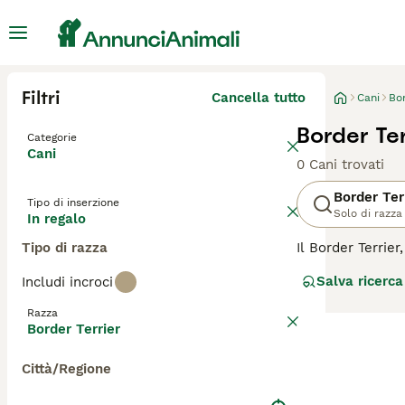
Filtri
Cancella tutto
Cani
Bor
Border Ter
Categorie
Cani
0 Cani trovati
Border Ter
Tipo di inserzione
Solo di razza
In regalo
Tipo di razza
Il Border Terrier
robusta, racchiu
Salva ricerca
Includi incroci
che può essere d
intelligente e a
Razza
animali domestic
Border Terrier
mentale per evita
volpe; quindi, un
Città/Regione
informazioni su 