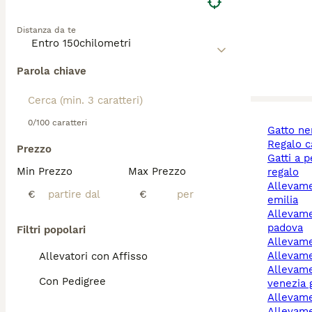
Distanza da te
Parola chiave
0/100 caratteri
gatto n
regalo 
Prezzo
gatti a pelo lungo
Min Prezzo
Max Prezzo
regalo
allevamento cani reggio
€
€
emilia
allevamento cani
padova
Filtri popolari
allevam
allevam
Allevatori con Affisso
allevamento cani friuli-
Con Pedigree
venezia g
allevam
allevamento cani