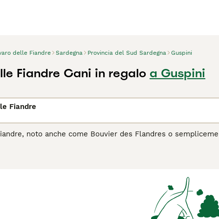
varo delle Fiandre
Sardegna
Provincia del Sud Sardegna
Guspini
le Fiandre Cani in regalo
a Guspini
le Fiandre
Fiandre, noto anche come Bouvier des Flandres o semplicement
ane si distingue per il suo manto fitto e arruffato, tipicamente
onalmente utilizzato come cane da lavoro per la conduzione de
 resistenza e versatilità. È noto per il suo temperamento equili
cellente cane da compagnia e guardia. Richiede esercizio reg
mentalmente. Nonostante la sua dimensione possente, ha un cu
a ferma e amorevole.
he il Bovaro delle Fiandre sia la scelta giusta per te, leggi la 