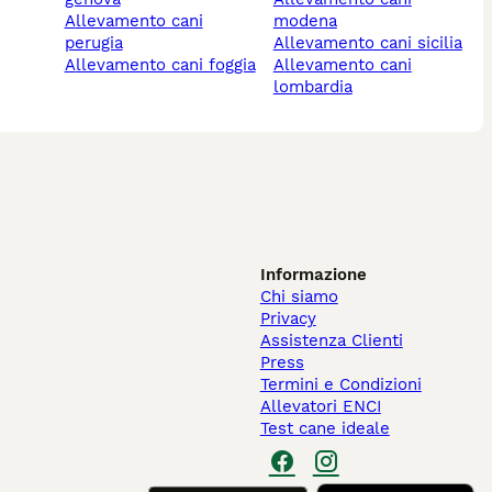
allevamento cani
modena
perugia
allevamento cani sicilia
allevamento cani foggia
allevamento cani
lombardia
Informazione
Chi siamo
Privacy
Assistenza Clienti
Press
Termini e Condizioni
Allevatori ENCI
Test cane ideale