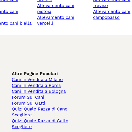
allevamento cani
treviso
pistoia
allevamento cani
allevamento cani
campobasso
ento cani biella
vercelli
Altre Pagine Popolari
Cani in Vendita a Milano
Cani in Vendita a Roma
Cani in Vendita a Bologna
Forum Sui Cani
Forum Sui Gatti
Quiz: Quale Razza di Cane
Scegliere
Quiz: Quale Razza di Gatto
Scegliere