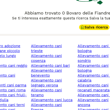
Abbiamo trovato 0 Bovaro delle Fiandre 
Se ti interessa esattamente questa ricerca Salva la tua r
Salva ricerca
ero adozione
allevamento cani
allevamento cani imola
cane piccolo
trieste
bologna
allevamento cani
allevamento cani
cosenza
sondrio
allevamento cani bari
allevamento cani
allevamento cani
bologna
benevento
allevamento cani reggio
allevamento cani
calabria
enti cani parma
legnago verona
allevamento cani
ento cani roma
allevamento cani
recanati macerata
teramo
allevamento cani 
iulia
allevamento cani lucca
allevamento cani
ento cani terni
allevamento cani
ancona
firenze
allevamento cani