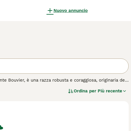
Nuovo annuncio
e Bouvier, è una razza robusta e coraggiosa, originaria del
 grigio o nero, e per la sua espressione intelligente e
Ordina per
Più recente
l bestiame e la guardia, il Bovaro delle Fiandre dimostra
brato, la lealtà verso la famiglia e l'istinto protettivo,
olare e sfide mentali per mantenersi in forma, sia
ore gentile e si adatta bene alla vita familiare, purché
guida all'acquisto per questa razza.