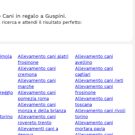
Cani in regalo a Guspini.
icerca e attendi il risultato perfetto:
allevamento cani alatri
allevamento cani
frosinone
avellino
allevamento cani
allevamento cani
cremona
cagliari
allevamento cani
allevamento cani rieti
marche
allevamento cani
allevamento cani
frosinone
pomezia roma
allevamento cani
allevamento cani
toscana
monza e della brianza
allevamento cani rivoli
torino
allevamento cani
torino
rovereto trento
allevamento cani
allevamenti cani a
mortara pavia
genova
allevamento cani