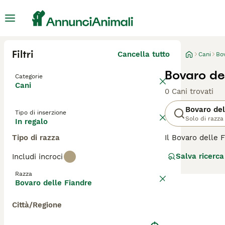
Filtri
Cancella tutto
Cani
Bo
Bovaro del
Categorie
Cani
0 Cani trovati
Bovaro del
Tipo di inserzione
Solo di razza
In regalo
Tipo di razza
Il Bovaro delle 
Belgio. Questo c
Salva ricerca
Includi incroci
attenta. Tradizi
una grande forza,
Razza
rendendolo un ec
Bovaro delle Fiandre
fisicamente che 
riceva una guid
Città/Regione
Per assicurarti c