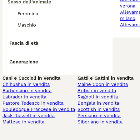
Sesso dell'animale
verona
allevamento cani
Femmina
milano
allevam
Maschio
Fascia di età
Generazione
Cani e Cuccioli in Vendita
Gatti e Gattini in Vendita
Chihuahua in vendita
Maine Coon in vendita
Barboncino in vendita
British in vendita
Labrador in vendita
Ragdoll in vendita
Pastore Tedesco in vendita
Bengala in vendita
Bouledogue Francese in vendita
Scottish in vendita
Jack Russell in vendita
Persiano in vendita
Maltese in vendita
Siberiano in vendita