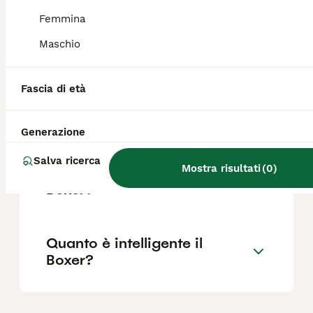
Femmina
Maschio
Quali sono i difetti del
Boxer?
Fascia di età
Il Boxer è adatto ai bambini?
Generazione
Salva ricerca
Mostra risultati
(
0
)
Quanto vive in media un
Boxer?
Quanto è intelligente il
Boxer?