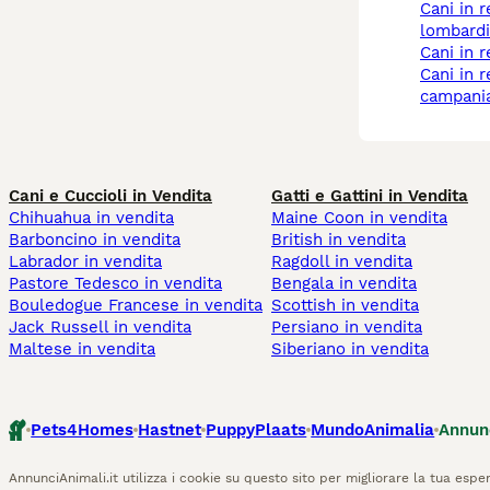
cani in regalo a
lombardi
cani in 
cani in regalo a
campani
Cani e Cuccioli in Vendita
Gatti e Gattini in Vendita
Chihuahua in vendita
Maine Coon in vendita
Barboncino in vendita
British in vendita
Labrador in vendita
Ragdoll in vendita
Pastore Tedesco in vendita
Bengala in vendita
Bouledogue Francese in vendita
Scottish in vendita
Jack Russell in vendita
Persiano in vendita
Maltese in vendita
Siberiano in vendita
Pets4Homes
Hastnet
PuppyPlaats
MundoAnimalia
Annun
AnnunciAnimali.it utilizza i cookie su questo sito per migliorare la tua esper