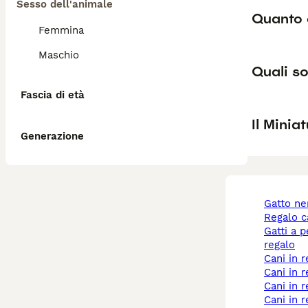
Sesso dell'animale
Quanto d
Femmina
Maschio
Quali so
Fascia di età
Il Minia
Generazione
gatto n
regalo 
gatti a pelo lungo
regalo
cani in
cani in 
cani in
cani in