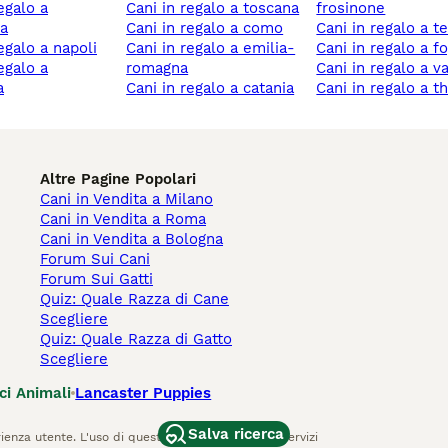
cani in regalo a toscana
frosinone
a
cani in regalo a como
cani in regalo a t
regalo a napoli
cani in regalo a emilia-
cani in regalo a f
romagna
cani in regalo a v
a
cani in regalo a catania
cani in regalo a t
Altre Pagine Popolari
Cani in Vendita a Milano
Cani in Vendita a Roma
Cani in Vendita a Bologna
Forum Sui Cani
Forum Sui Gatti
Quiz: Quale Razza di Cane
Scegliere
Quiz: Quale Razza di Gatto
Scegliere
ci Animali
Lancaster Puppies
Salva ricerca
ienza utente. L'uso di questo sito Web e di altri servizi