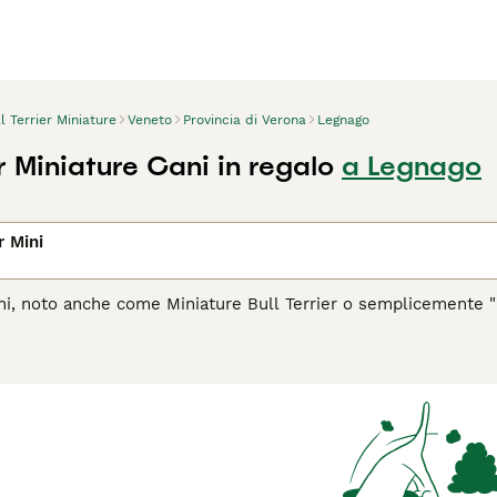
l Terrier Miniature
Veneto
Provincia di Verona
Legnago
er Miniature Cani in regalo
a Legnago
r Mini
Mini, noto anche come Miniature Bull Terrier o semplicemente "M
esso aspetto muscoloso e la caratteristica testa a forma di 
o dell'umorismo, rendendola un compagno divertente e leale. 
a sempre pronto per l'avventura, richiedendo proprietari atte
e si adatta bene alla vita in appartamento, purché riceva suffi
he il
Bull Terrier Mini sia il compagno giusto per te, leggi la gu