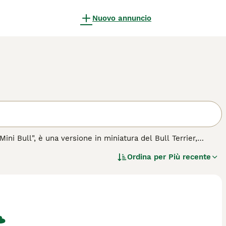
Nuovo annuncio
ini Bull", è una versione in miniatura del Bull Terrier,
uovo. Questa razza compatta è energica, coraggiosa e dotata
Ordina per
Più recente
Nonostante la sua stazza ridotta, il Mini Bull non conosce
nti e pronti a guidarlo con fermezza e coerenza. È affettuoso
ciente esercizio fisico e stimolazione mentale per gestire la
ida all'acquisto
per questa razza.