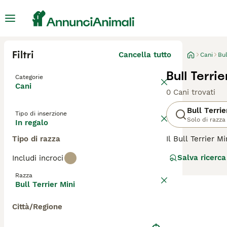
Filtri
Cancella tutto
Cani
Bul
Bull Terri
Categorie
Cani
0 Cani trovati
Bull Terrie
Tipo di inserzione
Solo di razza
In regalo
Tipo di razza
Il Bull Terrier 
mantenendo lo st
Salva ricerca
Includi incroci
di un forte sens
paura e si mostr
Razza
con la famiglia 
Bull Terrier Mini
sua energia.
Città/Regione
Per assicurarti c