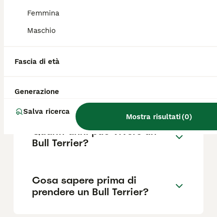
Femmina
Maschio
Qual è il carattere del Bull
Terrier?
Fascia di età
Dove sono vietati i Bull
Generazione
Terrier?
Salva ricerca
Mostra risultati
(
0
)
Quanti anni può vivere un
Bull Terrier?
Cosa sapere prima di
prendere un Bull Terrier?