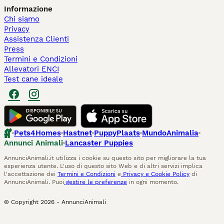
Informazione
Chi siamo
Privacy
Assistenza Clienti
Press
Termini e Condizioni
Allevatori ENCI
Test cane ideale
Pets4Homes
Hastnet
PuppyPlaats
MundoAnimalia
Annunci Animali
Lancaster Puppies
AnnunciAnimali.it utilizza i cookie su questo sito per migliorare la tua
esperienza utente. L'uso di questo sito Web e di altri servizi implica
l'accettazione dei
Termini e Condizioni
e
Privacy e Cookie Policy
di
AnnunciAnimali. Puoi
gestire le preferenze
in ogni momento.
© Copyright
2026
-
AnnunciAnimali