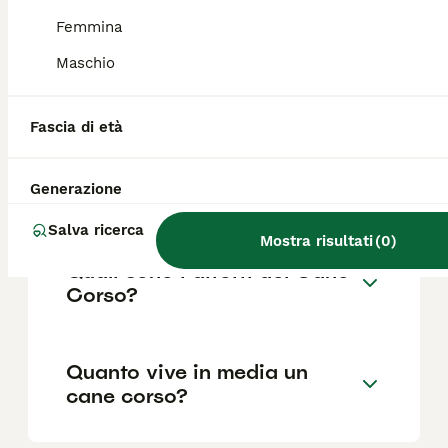
Femmina
Maschio
Cane Corso può vivere in
casa?
Fascia di età
Quanti cuccioli partorisce un
Generazione
Cane Corso?
Salva ricerca
Mostra risultati
(
0
)
Quali sono i difetti del Cane
Corso?
Quanto vive in media un
cane corso?