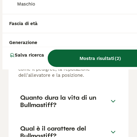
Maschio
FAQ
Fascia di età
Quanto costa in media un
cucciolo di Bullmastiff?
Generazione
Il costo medio di un cucciolo di Bullmastiff
Salva ricerca
di razza pura in Italia è di circa 368€ ,anche
Mostra risultati
(
2
)
se i prezzi possono variare in base a fattori
come il pedigree, la reputazione
dell'allevatore e la posizione.
Quanto dura la vita di un
Bullmastiff?
Qual è il carattere del
Bullmastiff?