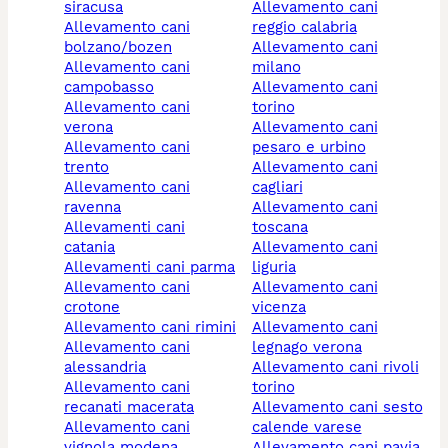
siracusa
allevamento cani
allevamento cani
reggio calabria
bolzano/bozen
allevamento cani
allevamento cani
milano
campobasso
allevamento cani
allevamento cani
torino
verona
allevamento cani
allevamento cani
pesaro e urbino
trento
allevamento cani
allevamento cani
cagliari
ravenna
allevamento cani
allevamenti cani
toscana
catania
allevamento cani
allevamenti cani parma
liguria
allevamento cani
allevamento cani
crotone
vicenza
allevamento cani rimini
allevamento cani
allevamento cani
legnago verona
alessandria
allevamento cani rivoli
allevamento cani
torino
recanati macerata
allevamento cani sesto
allevamento cani
calende varese
vignola modena
allevamento cani pavia