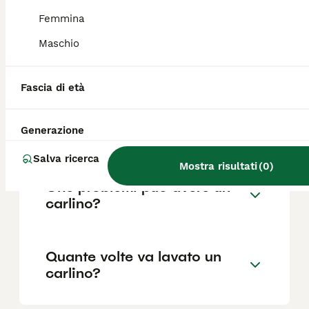
Femmina
Maschio
Quanto vive in media un
carlino?
Fascia di età
Quanto è intelligente il
Generazione
Carlino?
Salva ricerca
Mostra risultati
(
0
)
Che problemi può avere un
carlino?
Quante volte va lavato un
carlino?