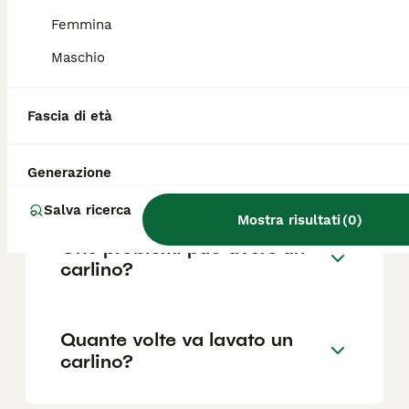
Femmina
Maschio
Quanto vive in media un
carlino?
Fascia di età
Quanto è intelligente il
Generazione
Carlino?
Salva ricerca
Mostra risultati
(
0
)
Che problemi può avere un
carlino?
Quante volte va lavato un
carlino?