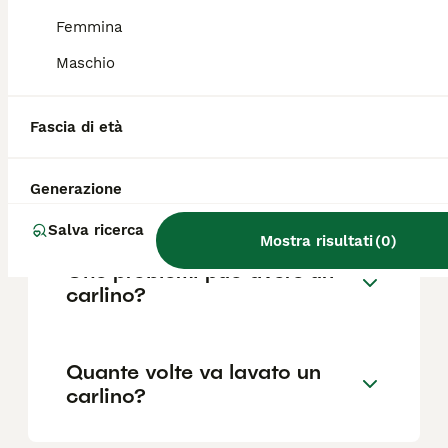
Femmina
Maschio
Quanto vive in media un
carlino?
Fascia di età
Quanto è intelligente il
Generazione
Carlino?
Salva ricerca
Mostra risultati
(
0
)
Che problemi può avere un
carlino?
Quante volte va lavato un
carlino?