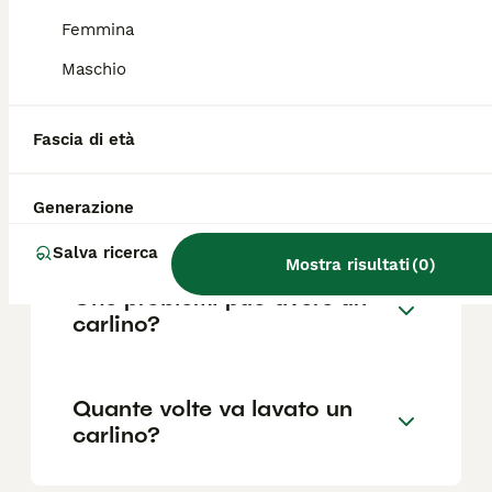
Femmina
Maschio
Quanto vive in media un
carlino?
Fascia di età
Quanto è intelligente il
Generazione
Carlino?
Salva ricerca
Mostra risultati
(
0
)
Che problemi può avere un
carlino?
Quante volte va lavato un
carlino?