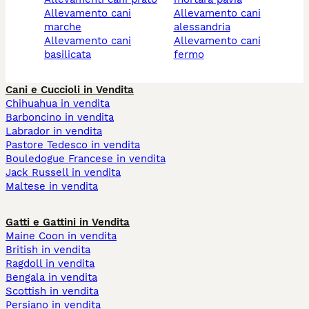
allevamento cani
allevamento cani
marche
alessandria
allevamento cani
allevamento cani
basilicata
fermo
Cani e Cuccioli in Vendita
Chihuahua in vendita
Barboncino in vendita
Labrador in vendita
Pastore Tedesco in vendita
Bouledogue Francese in vendita
Jack Russell in vendita
Maltese in vendita
Gatti e Gattini in Vendita
Maine Coon in vendita
British in vendita
Ragdoll in vendita
Bengala in vendita
Scottish in vendita
Persiano in vendita