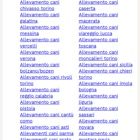
allevamento cani
allevamento cani
chivasso torino
caserta
allevamento cani
allevamento cani
galatina
macerata
allevamento cani
allevamento cani
messina
viareggio lucca
allevamento cani
allevamento cani
vercelli
toscana
allevamento cani
allevamento cani
verona
moncalieri torino
allevamento cani
allevamento cani sicilia
bolzano/bozen
allevamento cani chieri
allevamento cani rivoli
torino
torino
allevamento cani imola
allevamento cani
bologna
reggio calabria
allevamento cani
allevamento cani
liguria
pistoia
allevamento cani
allevamento cani cantù
sassari
como
allevamento cani
allevamento cani asti
novara
allevamenti cani parma
allevamento cani
allevamenti cani prato
mortara pavia