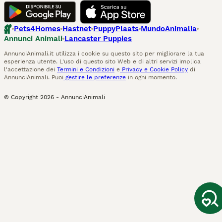
Pets4Homes
Hastnet
PuppyPlaats
MundoAnimalia
Annunci Animali
Lancaster Puppies
AnnunciAnimali.it utilizza i cookie su questo sito per migliorare la tua
esperienza utente. L'uso di questo sito Web e di altri servizi implica
l'accettazione dei
Termini e Condizioni
e
Privacy e Cookie Policy
di
AnnunciAnimali. Puoi
gestire le preferenze
in ogni momento.
© Copyright
2026
-
AnnunciAnimali