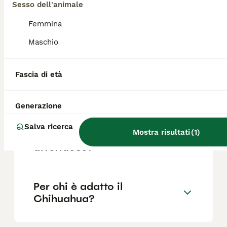
Sesso dell'animale
dell'allevatore e la posizione.
Femmina
Maschio
Quali sono i difetti del
Chihuahua?
Fascia di età
Il Chihuahua è aggressivo?
Generazione
Salva ricerca
Mostra risultati
(
1
)
Il Chihuahua è un cane
affettuoso?
Per chi è adatto il
Chihuahua?