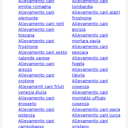
allevamento cani
allevamento cani
emilia-romagna
lombardia
allevamento cani
allevamento cani alatri
piemonte
frosinone
allevamento cani rieti
allevamento cani
allevamento cani
gorizia
toscana
allevamento cani
allevamento cani
mortara pavia
frosinone
allevamento cani
allevamento cani sesto
pescara
calende varese
allevamento cani
allevamento cani
foggia
arezzo
allevamento cani
allevamento cani
liguria
crotone
allevamento cani
allevamenti cani friuli
cosenza
venezia giulia
allevamento cani
allevamento cani
montalto uffugo
grosseto
cosenza
allevamento cani
allevamento cani pavia
potenza
allevamento cani lucca
allevamento cani
allevamento cani
campobasso
oristano