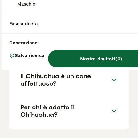
Maschio
Quali sono i difetti del
Fascia di età
Chihuahua?
Generazione
Il Chihuahua è aggressivo?
Salva ricerca
Mostra risultati
(
0
)
Il Chihuahua è un cane
affettuoso?
Per chi è adatto il
Chihuahua?