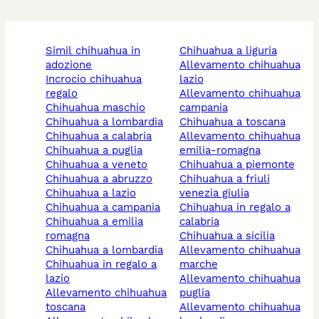
simil chihuahua in
chihuahua a liguria
adozione
allevamento chihuahua
incrocio chihuahua
lazio
regalo
allevamento chihuahua
chihuahua maschio
campania
chihuahua a lombardia
chihuahua a toscana
chihuahua a calabria
allevamento chihuahua
chihuahua a puglia
emilia-romagna
chihuahua a veneto
chihuahua a piemonte
chihuahua a abruzzo
chihuahua a friuli
chihuahua a lazio
venezia giulia
chihuahua a campania
chihuahua in regalo a
chihuahua a emilia
calabria
romagna
chihuahua a sicilia
chihuahua a lombardia
allevamento chihuahua
chihuahua in regalo a
marche
lazio
allevamento chihuahua
allevamento chihuahua
puglia
toscana
allevamento chihuahua