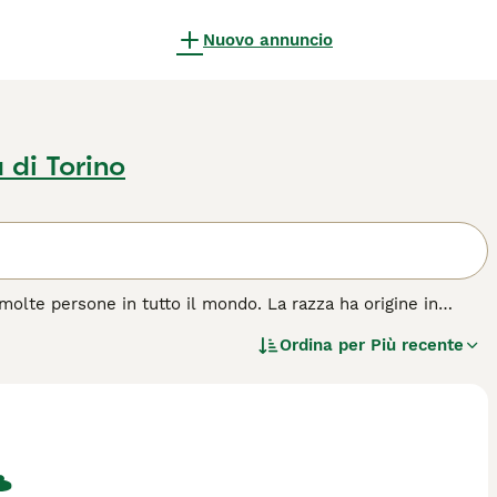
Nuovo annuncio
 di Torino
 molte persone in tutto il mondo. La razza ha origine in
genza, e il fatto che questi minuscoli animali pensano di
Ordina per
Più recente
è, è un cane da borsetta. Questi piccoli cani sono infatti
rne uno che gira per casa. Sono estremamente coraggiosi e
leali e affettuosi e non amano altro che trascorrere il
a non possono stare da soli per lunghi periodi di tempo.
za di cane.