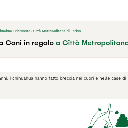
ihuahua
Piemonte
Città Metropolitana di Torino
 Cani in regalo
a Città Metropolitana
anni, i chihuahua hanno fatto breccia nei cuori e nelle case di
no sempre stati molto apprezzati per la loro simpatia, intelli
i di quello che sono in realtà. Una cosa che un chihuahua non 
 e carattere, motivo per cui può essere molto divertente ave
per la loro strada qualunque cosa accada. Sono anche animali 
ssibile con i loro proprietari, il che significa che i chihuahu
agina di consigli sul Chihuahua
per informazioni su questa raz