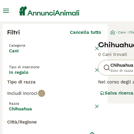
Filtri
Cancella tutto
Cani
Ch
Chihuahua
Categorie
Cani
0 Cani trovati
Chihuahua
Tipo di inserzione
Solo di razza
In regalo
Tipo di razza
Nel corso degli 
Messico, dove so
Salva ricerca
Includi incroci
essere più grand
pieni di energia
Razza
andranno avanti 
Chihuahua
maggior tempo po
Città/Regione
Leggi la
nostra p