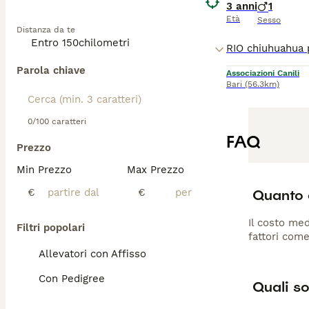
3 anni
1
Età
Sesso
Distanza da te
Parola chiave
Associazioni Canili
Bari
(56.3km)
0/100 caratteri
FAQ
Prezzo
Min Prezzo
Max Prezzo
Quanto 
€
€
Il costo med
Filtri popolari
fattori come
Allevatori con Affisso
Con Pedigree
Quali so