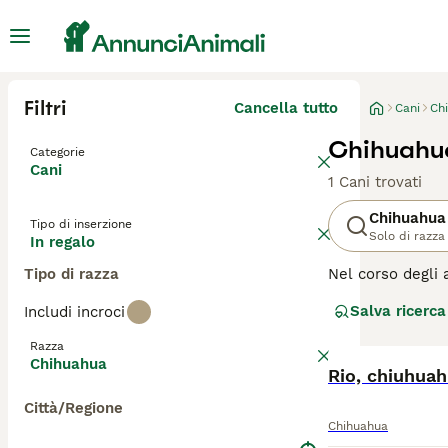
Filtri
Cancella tutto
Cani
Ch
Chihuahua
Categorie
Cani
1 Cani trovati
Chihuahua
Tipo di inserzione
Solo di razza
In regalo
Tipo di razza
Nel corso degli 
Messico, dove so
Salva ricerca
Includi incroci
essere più grand
pieni di energia
Razza
andranno avanti 
Chihuahua
maggior tempo po
Rio, chiuhuah
Città/Regione
Leggi la
nostra p
Chihuahua