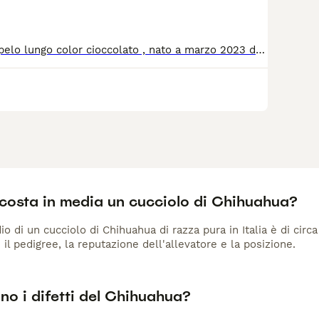
RIO chiuhuahua pelo lungo color cioccolato , nato a marzo 2023 dal carattere vivace, giocherellone e coccolone . RIO era stato preso da cucciolo ma con l’avvento di una nascita e’ venuto meno il tempo da dedicargli . Per il suo bene la padrona ha deciso di cederlo in adozione ad una famiglia che potesse dargli le attenzioni che merita , Abituato alla traversa, alle passeggiate, poco compatibile con altri cani si preferisce adozione come figlio unico RIO si trova a Bari e’ vaccinato , microchippato’ adottabile preferibilmente in Puglia e/o centro nord Italia previo iter di adozione. Richiesto messaggio di presentazione Info 3270724535
costa in media un cucciolo di Chihuahua?
io di un cucciolo di Chihuahua di razza pura in Italia è di cir
 il pedigree, la reputazione dell'allevatore e la posizione.
no i difetti del Chihuahua?