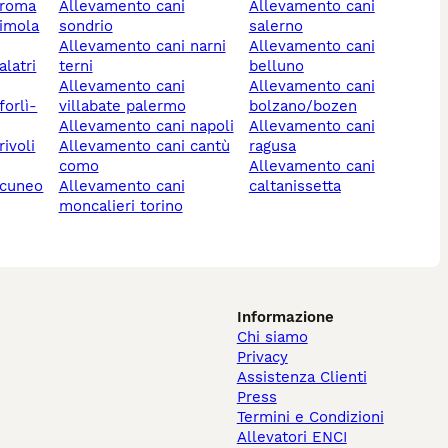
 roma
allevamento cani
allevamento cani
sondrio
salerno
allevamento cani narni
allevamento cani
terni
belluno
allevamento cani
allevamento cani
villabate palermo
bolzano/bozen
allevamento cani napoli
allevamento cani
allevamento cani cantù
ragusa
como
allevamento cani
 cuneo
allevamento cani
caltanissetta
moncalieri torino
Informazione
Chi siamo
Privacy
Assistenza Clienti
Press
Termini e Condizioni
Allevatori ENCI