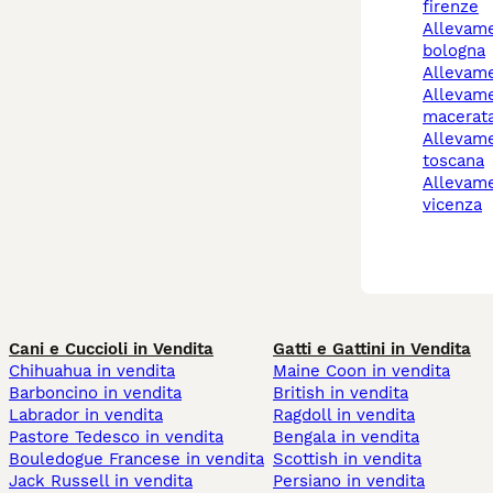
firenze
allevamento cani
bologna
allevam
allevamento cani
macerat
allevamento cani
toscana
allevamento cani
vicenza
Cani e Cuccioli in Vendita
Gatti e Gattini in Vendita
Chihuahua in vendita
Maine Coon in vendita
Barboncino in vendita
British in vendita
Labrador in vendita
Ragdoll in vendita
Pastore Tedesco in vendita
Bengala in vendita
Bouledogue Francese in vendita
Scottish in vendita
Jack Russell in vendita
Persiano in vendita