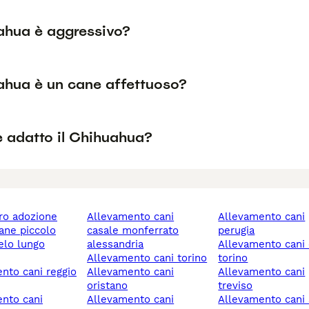
uahua è aggressivo?
uahua è un cane affettuoso?
è adatto il Chihuahua?
ero adozione
allevamento cani
allevamento cani
cane piccolo
casale monferrato
perugia
alessandria
allevamento cani chieri
allevamento cani torino
torino
allevamento cani
allevamento cani
oristano
treviso
allevamento cani
allevamento cani