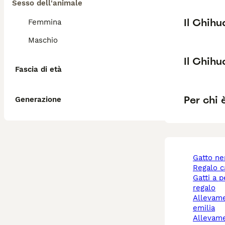
Sesso dell'animale
Il Chih
Femmina
Maschio
Il Chih
Fascia di età
Per chi 
Generazione
gatto n
regalo 
gatti a pelo lungo
regalo
allevamento cani reggio
emilia
allevamento cani