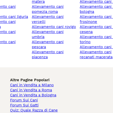
matera
allevamento cani
allevamento cani
allevamento cani imola
pomezia roma
bologna
ento cani liguria
allevamento cani
allevamento cani alatri
vercelli
frosinone
a
allevamento cani rovigo
allevamento cani forlì-
allevamento cani
cesena
umbria
allevamento cani rivoli
allevamento cani
torino
pescara
allevamento cani
allevamento cani
allevamento cani
piacenza
recanati macerata
Altre Pagine Popolari
Cani in Vendita a Milano
Cani in Vendita a Roma
Cani in Vendita a Bologna
Forum Sui Cani
Forum Sui Gatti
Quiz: Quale Razza di Cane