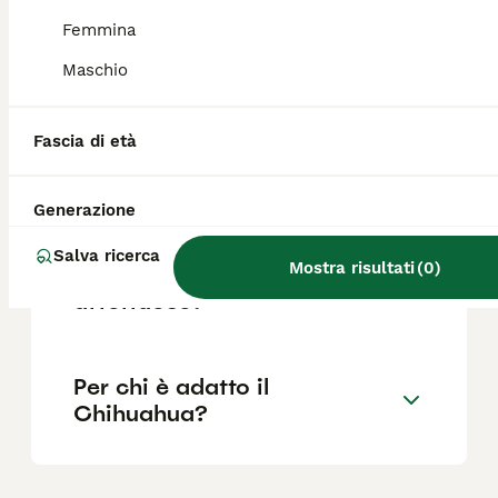
Femmina
Maschio
Quali sono i difetti del
Chihuahua?
Fascia di età
Il Chihuahua è aggressivo?
Generazione
Salva ricerca
Mostra risultati
(
0
)
Il Chihuahua è un cane
affettuoso?
Per chi è adatto il
Chihuahua?