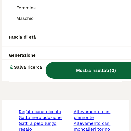
Femmina
Quali sono i difetti del
Border Collie?
Maschio
Fascia di età
Il Rough Collie è adatto a
vivere in un appartamento?
Generazione
Salva ricerca
Che carattere ha il Collie?
Mostra risultati
(
0
)
regalo cane piccolo
allevamento cani
gatto nero adozione
piemonte
gatti a pelo lungo
allevamento cani
regalo
moncalieri torino