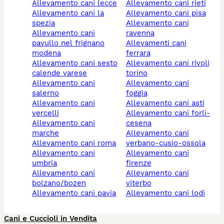
allevamento cani lecce
allevamento cani rieti
allevamento cani la
allevamento cani pisa
spezia
allevamento cani
allevamento cani
ravenna
pavullo nel frignano
allevamenti cani
modena
ferrara
allevamento cani sesto
allevamento cani rivoli
calende varese
torino
allevamento cani
allevamento cani
salerno
foggia
allevamento cani
allevamento cani asti
vercelli
allevamento cani forlì-
allevamento cani
cesena
marche
allevamento cani
allevamento cani roma
verbano-cusio-ossola
allevamento cani
allevamento cani
umbria
firenze
allevamento cani
allevamento cani
bolzano/bozen
viterbo
allevamento cani pavia
allevamento cani lodi
Cani e Cuccioli in Vendita