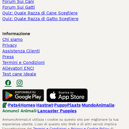
Forum Sui Cani
Forum Sui Gatti
Quiz: Quale Razza di Cane Scegliere
Quiz: Quale Razza di Gatto Scegliere
Informazione
Chi siamo
Privacy
Assistenza Clienti
Press
Termini e Condizioni
Allevatori ENCI
Test cane ideale
Pets4Homes
Hastnet
PuppyPlaats
MundoAnimalia
Annunci Animali
Lancaster Puppies
AnnunciAnimali.it utilizza i cookie su questo sito per migliorare la tua
esperienza utente. L'uso di questo sito Web e di altri servizi implica
l'accettazione dei
Termini e Condizioni
e
Privacy e Cookie Policy
di