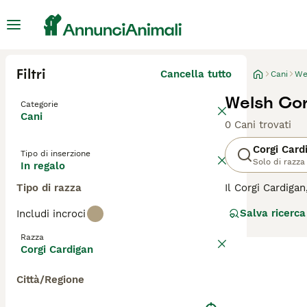
Filtri
Cancella tutto
Cani
We
Welsh Cor
Categorie
Cani
0 Cani trovati
Corgi Card
Tipo di inserzione
Solo di razza
In regalo
Tipo di razza
Il Corgi Cardiga
lunghe orecchie 
Salva ricerca
Includi incroci
caratterizza per
verso la famigli
Razza
vari stili di vit
Corgi Cardigan
per singoli.
Città/Regione
Per scoprire se i