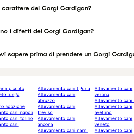
l carattere del Corgi Cardigan?
no i difetti del Corgi Cardigan?
vi sapere prima di prendere un Corgi Cardig
cane piccolo
allevamento cani liguria
allevamento cani
allevamento cani
verona
abruzzo
allevamento cani 
ero adozione
allevamento cani
allevamento cani
ento cani napoli
treviso
avellino
ento cani torino
allevamento cani
allevamento cani
ancona
veneto
allevamento cani narni
allevamento cani