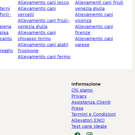
allevamento cani lecco
allevamenti cani friuli
terni
allevamento cani
venezia giulia
vercelli
allevamento cani
allevamento cani friuli-
vicenza
 siena
venezia giulia
allevamento cani
pisa
allevamento cani
firenze
chivasso torino
allevamento cani
allevamento cani alatri
varese
frosinone
allevamento cani fermo
Informazione
Chi siamo
Privacy
Assistenza Clienti
Press
Termini e Condizioni
Allevatori ENCI
Test cane ideale