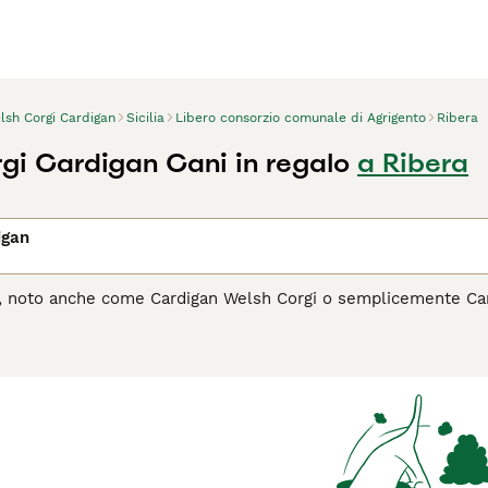
lsh Corgi Cardigan
Sicilia
Libero consorzio comunale di Agrigento
Ribera
gi Cardigan Cani in regalo
a Ribera
igan
n, noto anche come Cardigan Welsh Corgi o semplicemente Cardi
e la coda folta. Originario del Galles, dove era utilizzato co
 il suo corpo allungato e le zampe corte. Il Cardigan è noto per
a. È un compagno affettuoso e protettivo, con un forte istinto
a, il Corgi Cardigan apprezza le attività fisiche e le sfide men
l Corgi Cardigan è il cane giusto per te, leggi la guida all'acqu