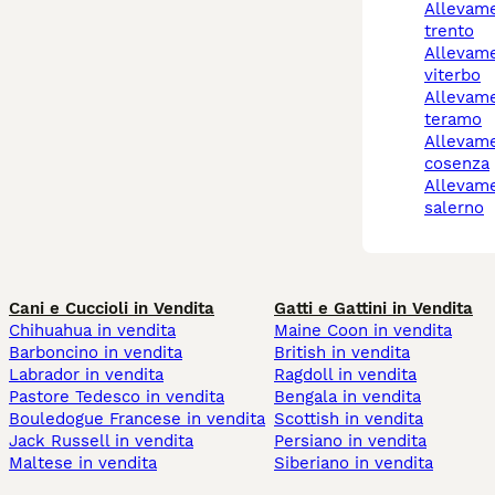
allevamento cani
trento
allevamento cani
viterbo
allevamento cani
teramo
allevamento cani
cosenza
allevamento cani
salerno
Cani e Cuccioli in Vendita
Gatti e Gattini in Vendita
Chihuahua in vendita
Maine Coon in vendita
Barboncino in vendita
British in vendita
Labrador in vendita
Ragdoll in vendita
Pastore Tedesco in vendita
Bengala in vendita
Bouledogue Francese in vendita
Scottish in vendita
Jack Russell in vendita
Persiano in vendita
Maltese in vendita
Siberiano in vendita