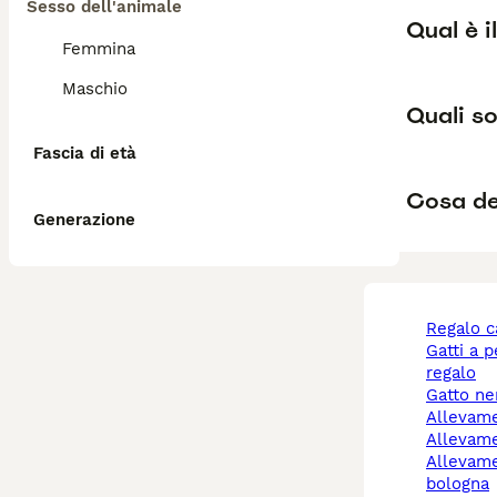
Sesso dell'animale
Qual è i
Femmina
Maschio
Quali so
Fascia di età
Cosa de
Generazione
regalo 
gatti a pelo lungo
regalo
gatto n
allevam
allevam
allevamento cani
bologna