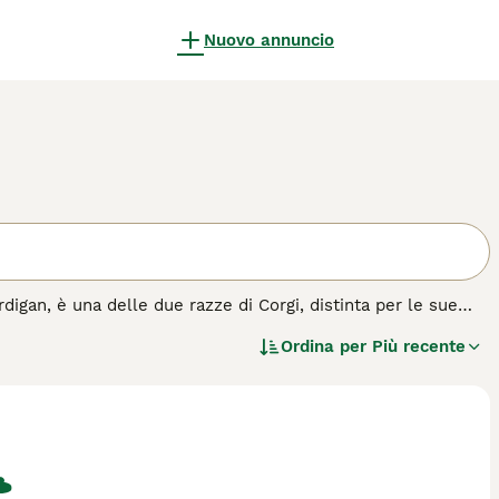
Nuovo annuncio
gan, è una delle due razze di Corgi, distinta per le sue
me cane da pastore, questo piccolo ma robusto cane si
Ordina per
Più recente
 il suo temperamento equilibrato, l'intelligenza e la lealtà
 di guardia nonostante le sue dimensioni ridotte. Adatto a
tali, dimostrandosi un eccellente compagno sia per famiglie che
isto per questa razza.