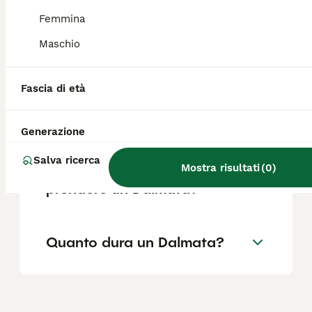
Femmina
Maschio
Per chi è adatto il Dalmata?
Fascia di età
Quali sono i difetti del
Dalmata?
Generazione
Salva ricerca
Mostra risultati
(
0
)
Cosa devi sapere prima di
prendere un Dalmata?
Quanto dura un Dalmata?