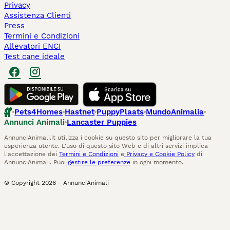
Privacy
Assistenza Clienti
Press
Termini e Condizioni
Allevatori ENCI
Test cane ideale
Pets4Homes
Hastnet
PuppyPlaats
MundoAnimalia
Annunci Animali
Lancaster Puppies
AnnunciAnimali.it utilizza i cookie su questo sito per migliorare la tua
esperienza utente. L'uso di questo sito Web e di altri servizi implica
l'accettazione dei
Termini e Condizioni
e
Privacy e Cookie Policy
di
AnnunciAnimali. Puoi
gestire le preferenze
in ogni momento.
© Copyright
2026
-
AnnunciAnimali