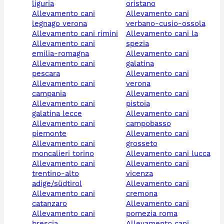
liguria
oristano
allevamento cani
allevamento cani
legnago verona
verbano-cusio-ossola
allevamento cani rimini
allevamento cani la
allevamento cani
spezia
emilia-romagna
allevamento cani
allevamento cani
galatina
pescara
allevamento cani
allevamento cani
verona
campania
allevamento cani
allevamento cani
pistoia
galatina lecce
allevamento cani
allevamento cani
campobasso
piemonte
allevamento cani
allevamento cani
grosseto
moncalieri torino
allevamento cani lucca
allevamento cani
allevamento cani
trentino-alto
vicenza
adige/südtirol
allevamento cani
allevamento cani
cremona
catanzaro
allevamento cani
allevamento cani
pomezia roma
brescia
allevamento cani