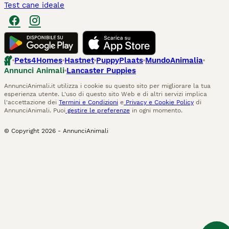
Test cane ideale
Pets4Homes
Hastnet
PuppyPlaats
MundoAnimalia
Annunci Animali
Lancaster Puppies
AnnunciAnimali.it utilizza i cookie su questo sito per migliorare la tua
esperienza utente. L'uso di questo sito Web e di altri servizi implica
l'accettazione dei
Termini e Condizioni
e
Privacy e Cookie Policy
di
AnnunciAnimali. Puoi
gestire le preferenze
in ogni momento.
© Copyright
2026
-
AnnunciAnimali