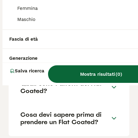
Femmina
Maschio
Quanto dura la vita di un Flat
Coated?
Fascia di età
Qual è il carattere del Flat
Generazione
Coated?
Salva ricerca
Mostra risultati
(
0
)
Quali sono i difetti del Flat
Coated?
Cosa devi sapere prima di
prendere un Flat Coated?