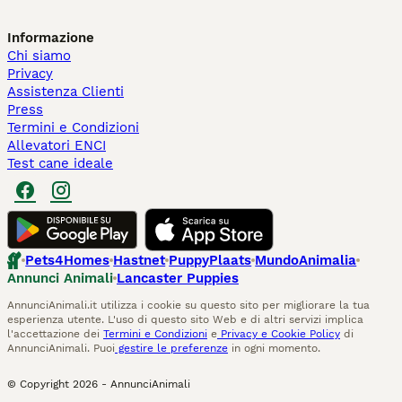
Informazione
Chi siamo
Privacy
Assistenza Clienti
Press
Termini e Condizioni
Allevatori ENCI
Test cane ideale
Pets4Homes
Hastnet
PuppyPlaats
MundoAnimalia
Annunci Animali
Lancaster Puppies
AnnunciAnimali.it utilizza i cookie su questo sito per migliorare la tua
esperienza utente. L'uso di questo sito Web e di altri servizi implica
l'accettazione dei
Termini e Condizioni
e
Privacy e Cookie Policy
di
AnnunciAnimali. Puoi
gestire le preferenze
in ogni momento.
© Copyright
2026
-
AnnunciAnimali