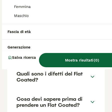
come il pedigree, la reputazione
dell'allevatore e la posizione.
Femmina
Maschio
Quanto dura la vita di un Flat
Coated?
Fascia di età
Generazione
Qual è il carattere del Flat
Coated?
Salva ricerca
Mostra risultati
(
0
)
Quali sono i difetti del Flat
Coated?
Cosa devi sapere prima di
prendere un Flat Coated?