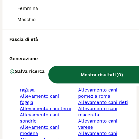
bergamo
puglia
Femmina
allevamento cani
allevamento cani
chivasso torino
caltanissetta
Maschio
allevamento cani
allevamento cani
novara
campania
allevamento cani
allevamento cani
Fascia di età
ravenna
basilicata
allevamento cani
allevamento cani
potenza
grosseto
Generazione
allevamento cani
allevamento cani
brescia
pistoia
Salva ricerca
allevamento cani
allevamento cani lodi
Mostra risultati
(
0
)
cosenza
allevamento cani
allevamento cani
benevento
ragusa
allevamento cani
allevamento cani
pomezia roma
foggia
allevamento cani rieti
allevamento cani terni
allevamento cani
allevamento cani
macerata
sondrio
allevamento cani
allevamento cani
varese
modena
allevamento cani