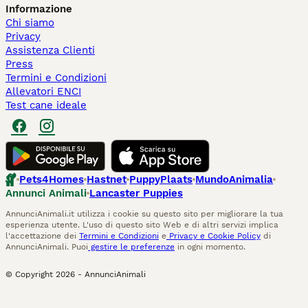
Informazione
Chi siamo
Privacy
Assistenza Clienti
Press
Termini e Condizioni
Allevatori ENCI
Test cane ideale
Pets4Homes
Hastnet
PuppyPlaats
MundoAnimalia
Annunci Animali
Lancaster Puppies
AnnunciAnimali.it utilizza i cookie su questo sito per migliorare la tua
esperienza utente. L'uso di questo sito Web e di altri servizi implica
l'accettazione dei
Termini e Condizioni
e
Privacy e Cookie Policy
di
AnnunciAnimali. Puoi
gestire le preferenze
in ogni momento.
© Copyright
2026
-
AnnunciAnimali