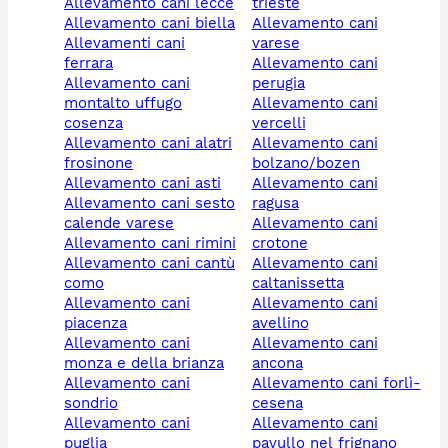
allevamento cani lecce
trieste
allevamento cani biella
allevamento cani
allevamenti cani
varese
ferrara
allevamento cani
allevamento cani
perugia
montalto uffugo
allevamento cani
cosenza
vercelli
allevamento cani alatri
allevamento cani
frosinone
bolzano/bozen
allevamento cani asti
allevamento cani
allevamento cani sesto
ragusa
calende varese
allevamento cani
allevamento cani rimini
crotone
allevamento cani cantù
allevamento cani
como
caltanissetta
allevamento cani
allevamento cani
piacenza
avellino
allevamento cani
allevamento cani
monza e della brianza
ancona
allevamento cani
allevamento cani forlì-
sondrio
cesena
allevamento cani
allevamento cani
puglia
pavullo nel frignano