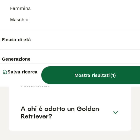
Femmina
Quali sono i difetti del
Maschio
Golden Retriever?
Fascia di età
Dove far dormire un cucciolo
di Golden Retriever?
Generazione
Salva ricerca
Mostra risultati
(
1
)
Perché prendere un golden
femmina?
A chi è adatto un Golden
Retriever?