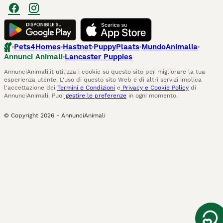
Pets4Homes
Hastnet
PuppyPlaats
MundoAnimalia
Annunci Animali
Lancaster Puppies
AnnunciAnimali.it utilizza i cookie su questo sito per migliorare la tua
esperienza utente. L'uso di questo sito Web e di altri servizi implica
l'accettazione dei
Termini e Condizioni
e
Privacy e Cookie Policy
di
AnnunciAnimali. Puoi
gestire le preferenze
in ogni momento.
© Copyright
2026
-
AnnunciAnimali