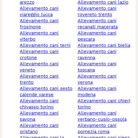
arezzo
allevamento cani lazio
allevamento cani
allevamento cani
viareggio lucca
rovereto trento
allevamento cani
allevamento cani
frosinone
recanati macerata
allevamento cani
allevamento cani
viterbo
pescara
allevamento cani terni
allevamento cani biella
allevamento cani
allevamento cani
crotone
ravenna
allevamento cani
allevamento cani
veneto
toscana
allevamento cani
allevamento cani
trento
verona
allevamento cani sesto
allevamento cani
calende varese
modena
allevamento cani
allevamento cani chieri
chivasso torino
torino
allevamento cani
allevamento cani
savona
verbano-cusio-ossola
allevamento cani
allevamento cani
oristano
pomezia roma
allevamento cani la
allevamento cani siena