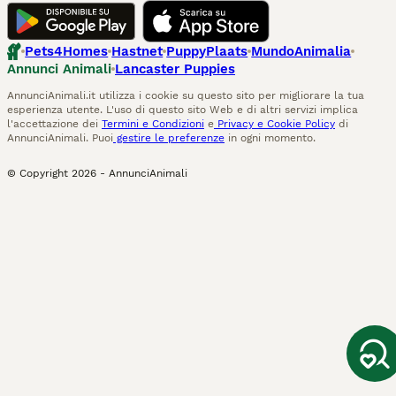
Pets4Homes
Hastnet
PuppyPlaats
MundoAnimalia
Annunci Animali
Lancaster Puppies
AnnunciAnimali.it utilizza i cookie su questo sito per migliorare la tua
esperienza utente. L'uso di questo sito Web e di altri servizi implica
l'accettazione dei
Termini e Condizioni
e
Privacy e Cookie Policy
di
AnnunciAnimali. Puoi
gestire le preferenze
in ogni momento.
© Copyright
2026
-
AnnunciAnimali