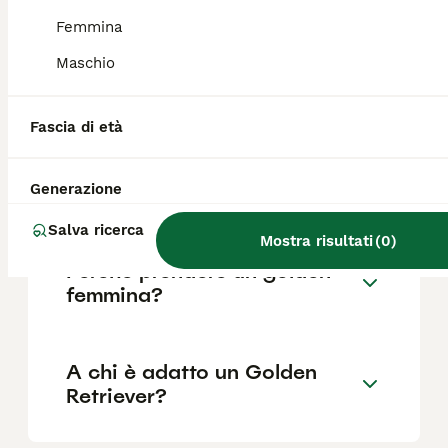
Femmina
Maschio
Quali sono i difetti del
Golden Retriever?
Fascia di età
Dove far dormire un cucciolo
Generazione
di Golden Retriever?
Salva ricerca
Mostra risultati
(
0
)
Perché prendere un golden
femmina?
A chi è adatto un Golden
Retriever?