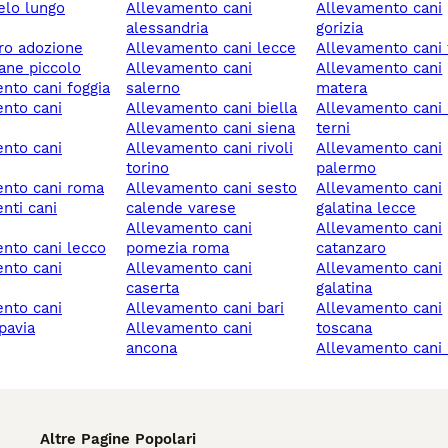
allevamento cani
allevamento cani
alessandria
gorizia
ero adozione
allevamento cani lecce
allevamento cani 
cane piccolo
allevamento cani
allevamento cani
ento cani foggia
salerno
matera
allevamento cani biella
allevamento cani narni
allevamento cani siena
terni
allevamento cani rivoli
allevamento cani
torino
palermo
ento cani roma
allevamento cani sesto
allevamento cani
calende varese
galatina lecce
allevamento cani
allevamento cani
ento cani lecco
pomezia roma
catanzaro
allevamento cani
allevamento cani
caserta
galatina
allevamento cani bari
allevamento cani
pavia
allevamento cani
toscana
ancona
allevamento cani
Altre Pagine Popolari