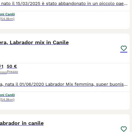
Tommy, nato il 15/03/2025 è stato abbandonato in un piccolo paese, dove poi è stato preso e portato in canile. Tommy non è felice li tra le pareti di cemento, il freddo pavimento ed il casino che fanni gli altri 1200 cani. Lui vorebbe iniziare la sua piccola vita in un bel giardino, con una bella casa ed una bella famiglia tutta sua. C'è qualcuno che vuole fare questo grande regalo al piccolo Tommy ? Lui è bravo e buono e va d'accordo con tutti i suoi simili. Per tutte le info 0039/3714497821
ni Canili
(54.9km)
12
2
ra, Labrador mix in Canile
1
50 €
Prezzo
esso
Calimera, nata il 01/06/2020 Labrador Mix femmina, super buonissima, bella e dolce. Trovata vagante in un piccolo paese della sicilia. Recuperata dai soccoritori e rinchiusa in canile. Purtroppo la piccola in canile non è felice e piange tanto. Ha bisogno di una familglia che le regala una bella casa ed una vita fantastica. Lei va d'accordo con tutti suoi simili. Per tutte le info chiamate il 0039/3714497821
ni Canili
(54.9km)
9
1
 labrador in canile