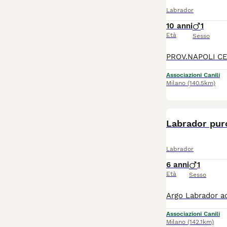
Labrador
10 anni
1
Età
Sesso
Associazioni Canili
Milano
(140.5km)
Labrador puro
Labrador
6 anni
1
Età
Sesso
Associazioni Canili
Milano
(142.1km)