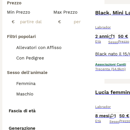
Prezzo
Min Prezzo
Max Prezzo
Black, Mini L
€
€
Labrador
2 anni
1
50 €
Filtri popolari
Età
Prezzo
Sesso
Allevatori con Affisso
Con Pedigree
Associazioni Canili
Trecenta
(54.9km)
Sesso dell'animale
Femmina
Lucia femmin
Maschio
Labrador
Fascia di età
8 mesi
1
50 €
Età
Prezz
Sesso
Generazione