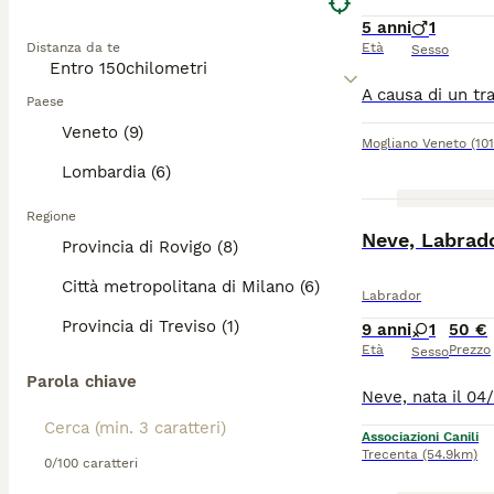
5 anni
1
Distanza da te
Età
Sesso
Paese
Veneto (9)
Mogliano Veneto
(10
Lombardia (6)
Regione
Neve, Labrad
Provincia di Rovigo (8)
Città metropolitana di Milano (6)
Labrador
Provincia di Treviso (1)
9 anni
1
50 €
Età
Prezzo
Sesso
Parola chiave
Associazioni Canili
Trecenta
(54.9km)
0/100 caratteri