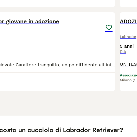
6
r giovane in adozione
Labrador
5 anni
Età
Bello buono, socievole Carattere tranquillo, un po diffidente all inizio. Un cane di una dolcezza disarmante. 35 chili di bontà. Ecco lukas un labrador giovane che vi aspetta in un rifugio a Olgiate comasco in provincia di Como. Sano,vaccinato e sverminato. Chiamatemi per lui!!!
Associazio
Milano
(1
costa un cucciolo di Labrador Retriever?