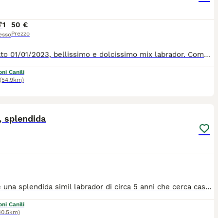
1
50 €
Prezzo
esso
Billy, nato 01/01/2023, bellissimo e dolcissimo mix labrador. Come tutti i cani del canile, anche lui è stato trovato vagante sul territorio ! Lui è un bravo cane, sano, bello e socievole Cerca una casa per sempre...non lasciamolo morire in canile💔 Per tutte le info 371/4497821
ni Canili
(54.9km)
9
1
, splendida
Windy è una splendida simil labrador di circa 5 anni che cerca casa. E' una cagnolina molto dolce con le persone e non ha problemi con i cani. Taglia media. Sterilizzata, vaccinata e microchippata. Attualmente si trova in Libano, ma è pronta a raggiungere l'italia. Per info Pascale 3473755025 oppure Valentina 3409033882
ni Canili
40.5km)