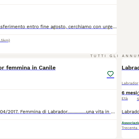
A causa di un trasferimento entro fine agosto, cerchiamo con urgenza una nuova famiglia per Love, il nostro labrador. Profilo di Love Razza e Dati: Labrador Retriever con Pedigree, maschio di 5 anni. Salute: In ottima forma, microchippato, con libretto sanitario e vaccinazioni perfettamente aggiornate. Carattere: Dolce, affettuoso e giocherellone. È il classico Labrador: intelligente, molto socievole e desideroso di compiacere. Va d'accordo con tutti (persone e altri cani). Ama le passeggiate, il gioco del riporto e le buone pappe. Dove si trova: Mogliano Veneto (TV). Zona preferita: Fino a 30 km da Mogliano, per permettere un graduale e sereno inserimento nella nuova casa. Cerchiamo una famiglia dinamica che lo consideri un vero membro del nucleo familiare, ideale una casa con giardino o persone appassionate di passeggiate ed escursioni all'aperto. Se sei seriamente interessato a dare a Love l'amore che merita, contattaci subito qui o tramite messaggio WhatsApp.
1.5km)
14
3
TUTTI GLI ANNU
or femmina in Canile
Labrad
Labrador
6 mesi
Età
S
Neve, nata il 04/04/2017. Femmina di Labrador...............una vita in canile senza mai sentire l'erba sotto le zampe, correre sotto il sole e vedere il cielo e gli uccelli volare. Chi vuole regalare a questa bellissima e dolcissima bimba una bella casa per sempre ? Lei va d'accordo con tutti i suoi simili. Per tutte le info 0039/3714497821
Associazio
Trecenta
6