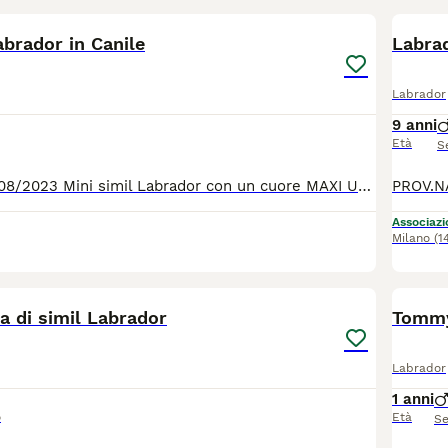
abrador in Canile
Labrador
9 anni
Età
S
Black nato il 15/08/2023 Mini simil Labrador con un cuore MAXI Un cane super buono e bravo con tutti, anche con i suoi simili. Come quasi tutti i cani in Sicilia, anche lui è stato trovato vagante in aperta campagna in condizione pietose. Ora è un po' guarito, la la vera guarigione puo' solo avvenire quando trova la sua casa e la sua famiglia. Chi è intenzionato a regalarli questo ci può contattare al 0039/3714497821
Associazio
Milano
(1
9
a di simil Labrador
Tommy
Labrador
1 anni
o
Età
Se