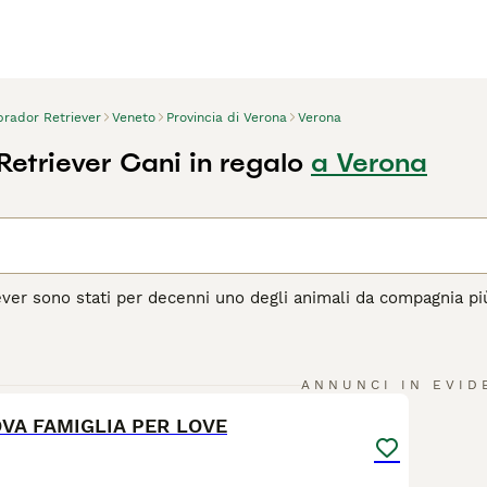
brador Retriever
Veneto
Provincia di Verona
Verona
Retriever Cani in regalo
a Verona
ever sono stati per decenni uno degli animali da compagnia più 
brador sono gentili ma estroversi e sempre desiderosi di compi
 labrador prospera tanto bene in un ambiente domestico quanto 
8
agina di consigli sul Labrador
per informazioni su questa razz
ANNUNCI IN EVID
VA FAMIGLIA PER LOVE