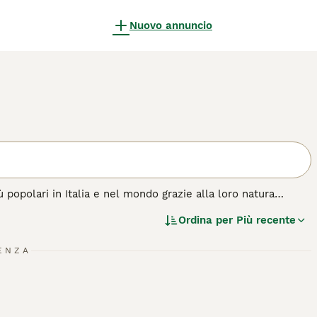
Nuovo annuncio
popolari in Italia e nel mondo grazie alla loro natura
acere, il che li rende altamente addestrabili. Essendo così
Ordina per
Più recente
lavorando in campo al fianco dei suoi proprietari.
a di cane.
ENZA