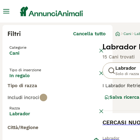
Filtri
Cancella tutto
Cani
La
Labrador 
Categorie
Cani
15 Cani trovati
Labrador
Tipo di inserzione
Solo di razza
In regalo
Tipo di razza
I Labrador Retri
affidabile. I la
Salva ricerca
Includi incroci
intelligente, il
Razza
Leggi la
nostra p
Labrador
BOOST
CERCASI NUO
Città/Regione
Labrador