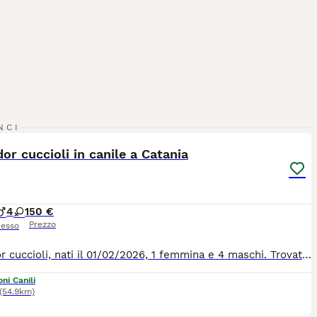
28
3
NCI
or cuccioli in canile a Catania
4
1
50 €
Prezzo
esso
Labrador cuccioli, nati il 01/02/2026, 1 femmina e 4 maschi. Trovati soli soletti abbandonati in campagna, senza madre, senza cibo, pieni di parassiti . Ora sono al sicuro, ma certamente non sono in un bel posto per dei cuccioli. Chi vuole tirare fuori dal canile un cucciolo, per risparmiarli la sofferenza del canile ? I cuccioli si trovano a Catania, ma possono arrivare in tutta italia con la staffetta ! Per tutte le info chiamate il 00393714497821
ni Canili
(54.9km)
9