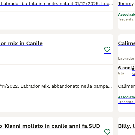
Cucciola di simil Labrador buttata in canile. nata il 01/12/2025. Lucia femmina bianca, è bellissima, dolcissima e super giocosa. Ora cerca una casa tutta per se, per lasciare le gabbie del canile, dove non trova nulla che la potrebbe rendere felice.
Associazio
Trecenta
8
1
or mix in Canile
Calime
Labrador
6 anni
Età
S
Ettore, nato il 17/11/2022. Labrador Mix, abbandonato nella pampas sconfinata della sicilia. Trovato in condizione pietose dai soccoritori. Ora è stato curato e sta bene, ma li manca la cosa fondamentale. Una casa, una famiglia e tutta le felicità del mondo, che un cane dolce, buono e gioioso merita. Va d'accordo con ogni essere vivente. Per tutte le info chiamate 0039/3714497821
Associazio
Trecenta
8
 10anni mollato in canile anni fa.SUD
Billy,