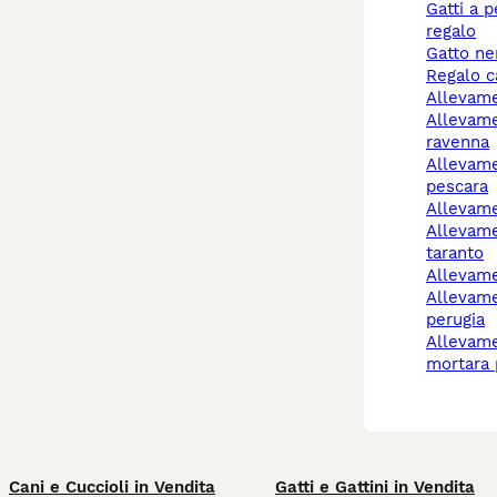
gatti a pelo lungo
regalo
gatto n
regalo 
allevam
allevamento cani
ravenna
allevamento cani
pescara
allevam
allevamenti cani
taranto
allevam
allevamento cani
perugia
allevamento cani
mortara 
Cani e Cuccioli in Vendita
Gatti e Gattini in Vendita