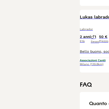
Lukas labrado
Labrador
2 anni
1
50 €
Età
Prezzo
Sesso
Associazioni Canili
Milano
(139.8km)
FAQ
Quanto 