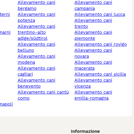
allevamento cani
allevamento cani
bergamo
campania
terni
allevamento cani
allevamento cani lucca
potenza
allevamento cani
allevamento cani
trento
trentino-alto
allevamento cani
adige/südtirol
piemonte
allevamento cani
allevamento cani rovigo
belluno
allevamento cani
allevamento cani
novara
modena
allevamento cani
allevamento cani
macerata
cagliari
allevamento cani sicilia
allevamento cani
allevamento cani
benevento
vicenza
allevamento cani cantù
allevamento cani
como
emilia-romagna
 napoli
Informazione