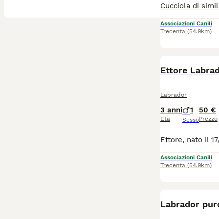
Associazioni Canili
Trecenta
(54.9km)
Ettore Labrad
Labrador
3 anni
1
50 €
Età
Prezzo
Sesso
Associazioni Canili
Trecenta
(54.9km)
Labrador puro