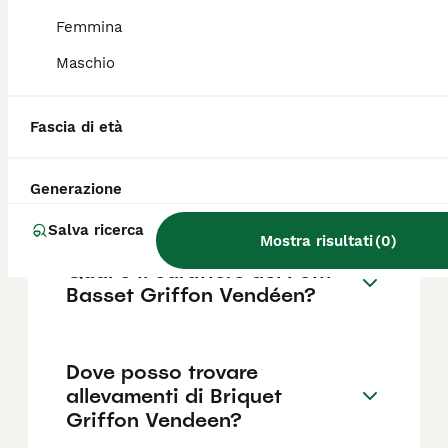
legate alla conformazione del muso corto e
piatto, tipica delle razze brachicefale.
Femmina
Maschio
Che cane è il Griffon?
Fascia di età
Quanto costa un Petit Basset
Generazione
Griffon Vendeen?
Salva ricerca
Mostra risultati
(
0
)
Qual è il carattere del Petit
Basset Griffon Vendéen?
Dove posso trovare
allevamenti di Briquet
Griffon Vendeen?