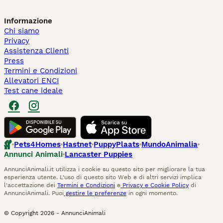
Informazione
Chi siamo
Privacy
Assistenza Clienti
Press
Termini e Condizioni
Allevatori ENCI
Test cane ideale
Pets4Homes
Hastnet
PuppyPlaats
MundoAnimalia
Annunci Animali
Lancaster Puppies
AnnunciAnimali.it utilizza i cookie su questo sito per migliorare la tua
esperienza utente. L'uso di questo sito Web e di altri servizi implica
l'accettazione dei
Termini e Condizioni
e
Privacy e Cookie Policy
di
AnnunciAnimali. Puoi
gestire le preferenze
in ogni momento.
© Copyright
2026
-
AnnunciAnimali