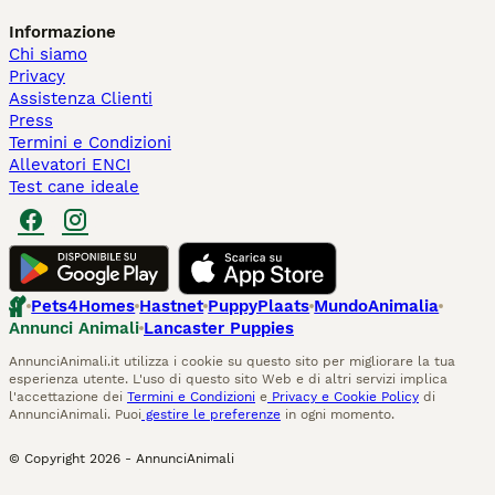
Informazione
Chi siamo
Privacy
Assistenza Clienti
Press
Termini e Condizioni
Allevatori ENCI
Test cane ideale
Pets4Homes
Hastnet
PuppyPlaats
MundoAnimalia
Annunci Animali
Lancaster Puppies
AnnunciAnimali.it utilizza i cookie su questo sito per migliorare la tua
esperienza utente. L'uso di questo sito Web e di altri servizi implica
l'accettazione dei
Termini e Condizioni
e
Privacy e Cookie Policy
di
AnnunciAnimali. Puoi
gestire le preferenze
in ogni momento.
© Copyright
2026
-
AnnunciAnimali