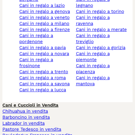
cani in regalo a lazio
legnano
cani in regalo a genova
cani in regalo a torino
cani in regalo a veneto
cani in regalo a
cani in regalo a milano
ravenna
cani in regalo a firenze
cani in regalo a merate
cani in regalo a
cani in regalo a
pordenone
treviglio
cani in regalo a pavia
cani in regalo a gorizia
cani in regalo a novara
cani in regalo a
cani in regalo a
piemonte
frosinone
cani in regalo a
cani in regalo a trento
piacenza
cani in regalo a roma
cani in regalo a
cani in regalo a savona
mantova
cani in regalo a lucca
Cani e Cuccioli in Vendita
Chihuahua in vendita
Barboncino in vendita
Labrador in vendita
Pastore Tedesco in vendita