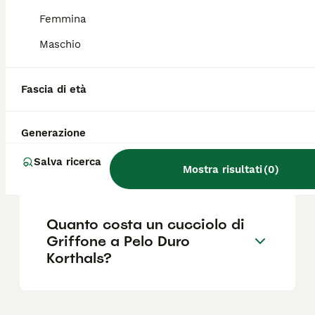
esercizio fisico; tende ad abbaiare spesso,
soprattutto in situazioni nuove.
Femmina
Maschio
Quali sono i difetti del
Griffone di Bruxelles?
Fascia di età
Generazione
Qual è il carattere del
Griffone a pelo duro
Salva ricerca
Korthals?
Mostra risultati
(
0
)
Quanto costa un cucciolo di
Griffone a Pelo Duro
Korthals?