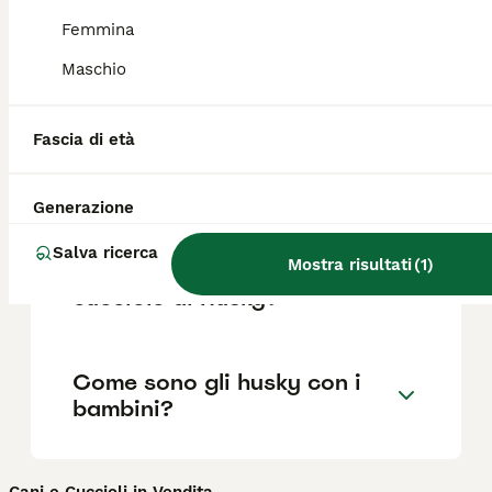
Femmina
Maschio
Quanto è impegnativo un
Husky?
Fascia di età
Per chi è adatto un Husky?
Generazione
Salva ricerca
Mostra risultati
(
1
)
Come comportarsi con un
cucciolo di Husky?
Come sono gli husky con i
bambini?