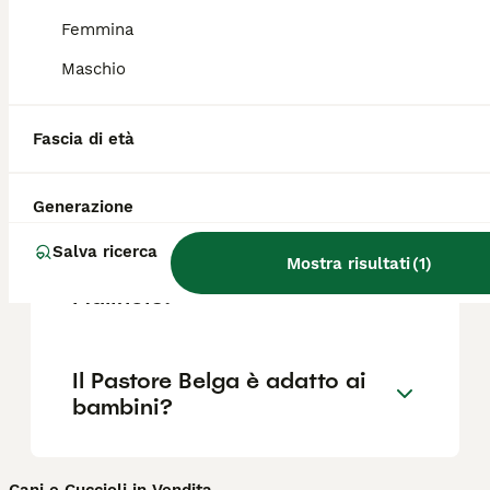
Femmina
Il Pastore Belga può vivere in
Maschio
casa?
Fascia di età
Quali sono i difetti del
Pastore Belga Malinois?
Generazione
Salva ricerca
Mostra risultati
(
1
)
Quanto è impegnativo un
Malinois?
Il Pastore Belga è adatto ai
bambini?