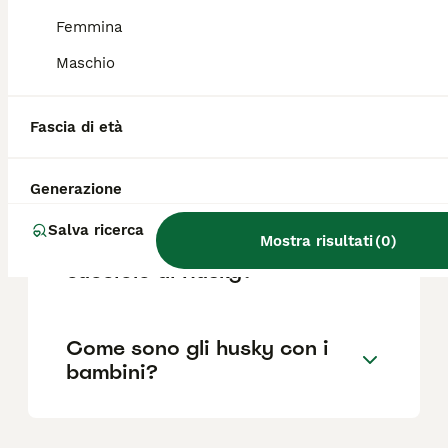
Femmina
Maschio
Quanto è impegnativo un
Husky?
Fascia di età
Per chi è adatto un Husky?
Generazione
Salva ricerca
Mostra risultati
(
0
)
Come comportarsi con un
cucciolo di Husky?
Come sono gli husky con i
bambini?