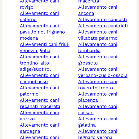
allevamento cani
macerata
rovigo
allevamento cani
allevamento cani
ancona
salerno
allevamento cani asti
allevamento cani
allevamento cani rieti
pavullo nel frignano
allevamento cani
modena
villabate palermo
allevamenti cani friuli
allevamento cani
venezia giulia
lombardia
allevamento cani
allevamento cani
trentino-alto
grosseto
adige/südtirol
allevamento cani
allevamento cani
verbano-cusio-ossola
campobasso
allevamento cani
allevamento cani
rovereto trento
palermo
allevamento cani
allevamento cani
piacenza
recanati macerata
allevamento cani
allevamento cani
sassari
arezzo
allevamento cani
allevamento cani
galatina
sardegna
allevamento cani
allevamento cani
legnago verona