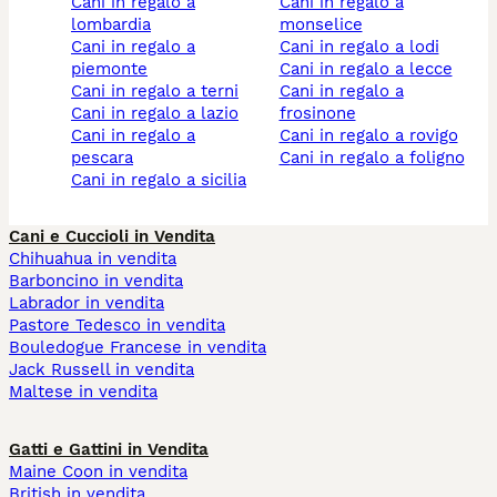
cani in regalo a
cani in regalo a
lombardia
monselice
cani in regalo a
cani in regalo a lodi
piemonte
cani in regalo a lecce
cani in regalo a terni
cani in regalo a
cani in regalo a lazio
frosinone
cani in regalo a
cani in regalo a rovigo
pescara
cani in regalo a foligno
cani in regalo a sicilia
Cani e Cuccioli in Vendita
Chihuahua in vendita
Barboncino in vendita
Labrador in vendita
Pastore Tedesco in vendita
Bouledogue Francese in vendita
Jack Russell in vendita
Maltese in vendita
Gatti e Gattini in Vendita
Maine Coon in vendita
British in vendita