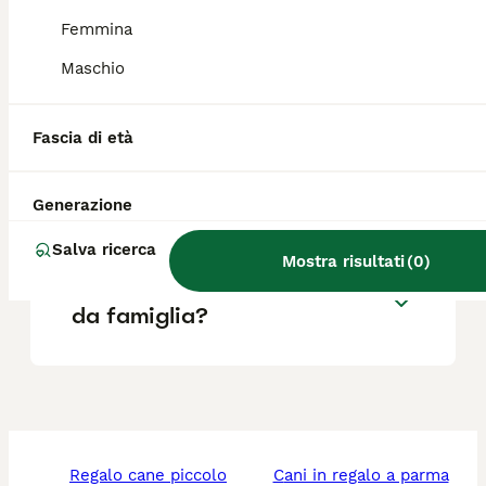
all'aria aperta.
Femmina
Maschio
Quanto costa un Irish
Terrier?
Fascia di età
L'Irish Terrier perde pelo?
Generazione
Salva ricerca
Mostra risultati
(
0
)
L'Irish Terrier è un buon cane
da famiglia?
regalo cane piccolo
cani in regalo a parma