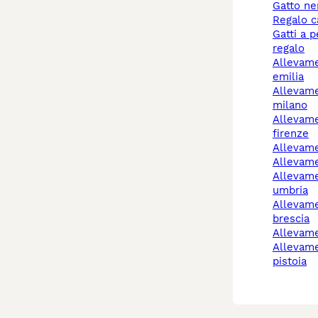
gatto n
regalo 
gatti a pelo lungo
regalo
allevamento cani reggio
emilia
allevamento cani
milano
allevamento cani
firenze
allevam
allevam
allevamento cani
umbria
allevamento cani
brescia
allevam
allevamento cani
pistoia