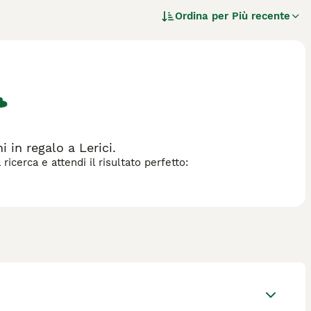
ere coraggioso e protettivo, essendo stato storicamente
Ordina per
Più recente
ne contro le intemperie e gli attacchi di predatori.
 famiglia e riservato con gli estranei. Richiede uno spazio
lia con un forte istinto di protezione. La cura del suo
rdate.
 per questa razza.
in regalo a Lerici.
icerca e attendi il risultato perfetto: