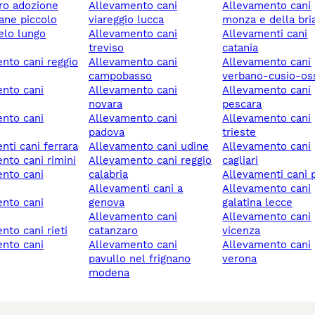
ero adozione
allevamento cani
allevamento cani
cane piccolo
viareggio lucca
monza e della bri
allevamento cani
allevamenti cani
treviso
catania
allevamento cani
allevamento cani
campobasso
verbano-cusio-os
allevamento cani
allevamento cani
novara
pescara
allevamento cani
allevamento cani
padova
trieste
enti cani ferrara
allevamento cani udine
allevamento cani
ento cani rimini
allevamento cani reggio
cagliari
calabria
allevamenti cani
allevamenti cani a
allevamento cani
genova
galatina lecce
allevamento cani
allevamento cani
ento cani rieti
catanzaro
vicenza
allevamento cani
allevamento cani
pavullo nel frignano
verona
modena