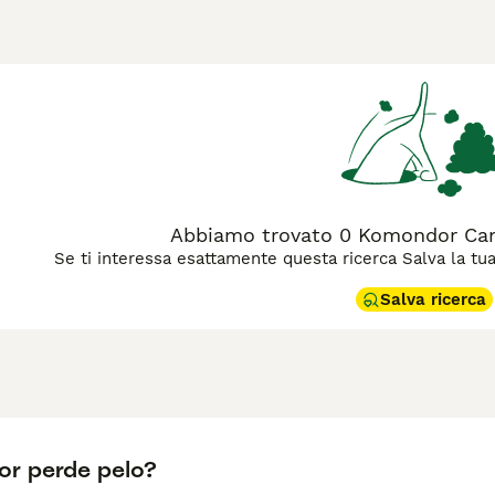
aria dell'Ungheria. Questo cane da guardia possiede un caratt
a protezione del gregge. Il suo manto unico serve come protezio
a apparenza imponente, il Komondor è leale, affettuoso con la
tarsi e un proprietario che possa gestire un cane di grande tag
ttenzione particolare per mantenere le sue caratteristiche co
l Komondor è il cane giusto per te, leggi la guida all'acquisto
Abbiamo trovato 0 Komondor Cani 
Se ti interessa esattamente questa ricerca Salva la tua r
Salva ricerca
r perde pelo?