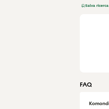
maestosa, origin
Salva ricerca
utilizzato per l
Nonostante la su
ampio per eserci
manto richiede a
Per scoprire se i
FAQ
Komondo