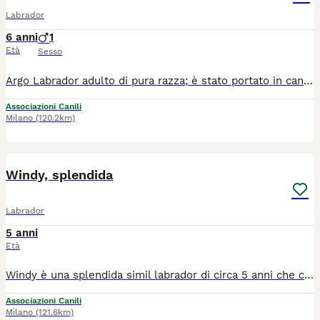
Labrador
6 anni
1
Età
Sesso
Argo Labrador adulto di pura razza; è stato portato in canile con la promessa di essere riportato presto a casa. Sono passate settimane, mesi su mesi..ma alla fine quella promessa non è stata mantenuta ed Argo è e resterà al canile aspettando qualcuno che arrivi a salvarlo, questa volta x davvero. È buonissimo ed è un coccolone. Abbiamo bisogno del vostro aiuto a trovargli una famiglia che possa amarlo come merita. Si trova in prov di Napoli ma arriva in staffetta in tutto il centro nord.
Associazioni Canili
Milano
(120.2km)
9
1
Windy, splendida
Labrador
5 anni
Età
Windy è una splendida simil labrador di circa 5 anni che cerca casa. E' una cagnolina molto dolce con le persone e non ha problemi con i cani. Taglia media. Sterilizzata, vaccinata e microchippata. Attualmente si trova in Libano, ma è pronta a raggiungere l'italia. Per info Pascale 3473755025 oppure Valentina 3409033882
Associazioni Canili
Milano
(121.6km)