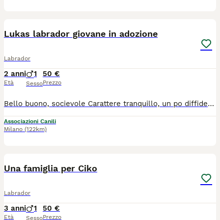
6
Lukas labrador giovane in adozione
Labrador
2 anni
1
50 €
Età
Prezzo
Sesso
Bello buono, socievole Carattere tranquillo, un po diffidente all inizio. Un cane di una dolcezza disarmante. 35 chili di bontà. Ecco lukas un labrador giovane che vi aspetta in un rifugio a Olgiate comasco in provincia di Como. Sano,vaccinato e sverminato. Chiamatemi per lui!!!
Associazioni Canili
Milano
(122km)
8
Una famiglia per Ciko
Labrador
3 anni
1
50 €
Età
Prezzo
Sesso