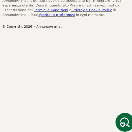
AnnunciAnimali.it utilizza i cookie su questo sito per migliorare la tua
esperienza utente. L'uso di questo sito Web e di altri servizi implica
l'accettazione dei
Termini e Condizioni
e
Privacy e Cookie Policy
di
AnnunciAnimali. Puoi
gestire le preferenze
in ogni momento.
© Copyright
2026
-
AnnunciAnimali