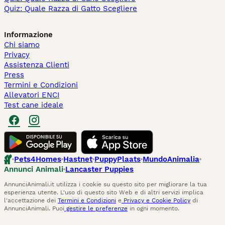
Quiz: Quale Razza di Gatto Scegliere
Informazione
Chi siamo
Privacy
Assistenza Clienti
Press
Termini e Condizioni
Allevatori ENCI
Test cane ideale
Pets4Homes
Hastnet
PuppyPlaats
MundoAnimalia
Annunci Animali
Lancaster Puppies
AnnunciAnimali.it utilizza i cookie su questo sito per migliorare la tua
esperienza utente. L'uso di questo sito Web e di altri servizi implica
l'accettazione dei
Termini e Condizioni
e
Privacy e Cookie Policy
di
AnnunciAnimali. Puoi
gestire le preferenze
in ogni momento.