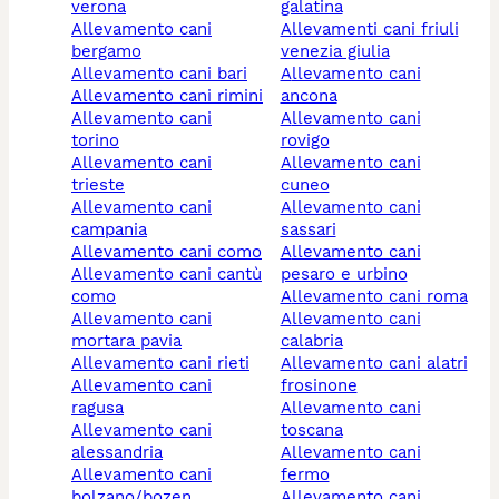
verona
galatina
allevamento cani
allevamenti cani friuli
bergamo
venezia giulia
allevamento cani bari
allevamento cani
allevamento cani rimini
ancona
allevamento cani
allevamento cani
torino
rovigo
allevamento cani
allevamento cani
trieste
cuneo
allevamento cani
allevamento cani
campania
sassari
allevamento cani como
allevamento cani
allevamento cani cantù
pesaro e urbino
como
allevamento cani roma
allevamento cani
allevamento cani
mortara pavia
calabria
allevamento cani rieti
allevamento cani alatri
allevamento cani
frosinone
ragusa
allevamento cani
allevamento cani
toscana
alessandria
allevamento cani
allevamento cani
fermo
bolzano/bozen
allevamento cani