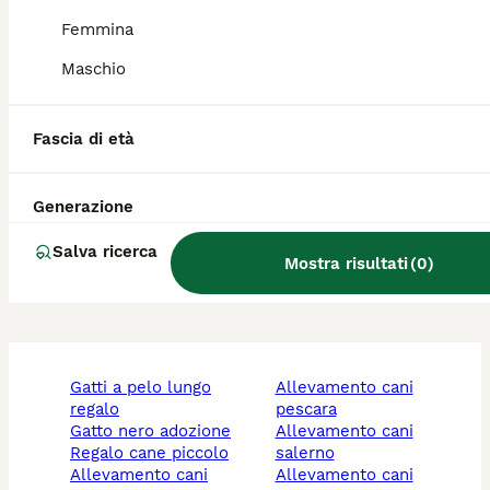
Quali sono i difetti del
Femmina
Leonberger?
Maschio
Il Leonberger è aggressivo?
Fascia di età
Generazione
Il Leonberger sbava?
Salva ricerca
Mostra risultati
(
0
)
gatti a pelo lungo
allevamento cani
regalo
pescara
gatto nero adozione
allevamento cani
regalo cane piccolo
salerno
allevamento cani
allevamento cani