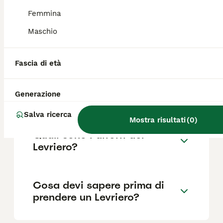
Femmina
Maschio
Quanto dura la vita di un
Levriero?
Fascia di età
Qual è il carattere del
Generazione
Levriero?
Salva ricerca
Mostra risultati
(
0
)
Quali sono i difetti del
Levriero?
Cosa devi sapere prima di
prendere un Levriero?