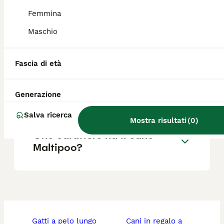
Femmina
Maschio
Quali sono i difetti del
Maltipoo?
Fascia di età
Quanto pelo perde il
Generazione
Maltipoo?
Salva ricerca
Mostra risultati
(
0
)
Che carattere ha il cane
Maltipoo?
gatti a pelo lungo
cani in regalo a