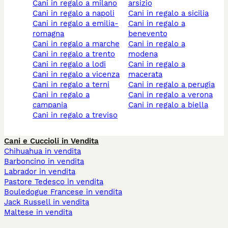
cani in regalo a milano
arsizio
cani in regalo a napoli
cani in regalo a sicilia
cani in regalo a emilia-
cani in regalo a
romagna
benevento
cani in regalo a marche
cani in regalo a
cani in regalo a trento
modena
cani in regalo a lodi
cani in regalo a
cani in regalo a vicenza
macerata
cani in regalo a terni
cani in regalo a perugia
cani in regalo a
cani in regalo a verona
campania
cani in regalo a biella
cani in regalo a treviso
Cani e Cuccioli in Vendita
Chihuahua in vendita
Barboncino in vendita
Labrador in vendita
Pastore Tedesco in vendita
Bouledogue Francese in vendita
Jack Russell in vendita
Maltese in vendita