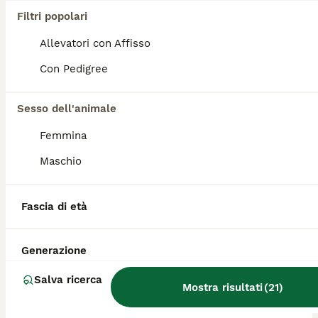
BALÙ CERCA FAMIGLIA
Filtri popolari
Allevatori con Affisso
Meticcio
Con Pedigree
7 mesi
Età
Sesso dell'animale
Sono un cucciolo in cerca di adozione,non sono in vendita,futura taglia media contenuta. Amo stare in compagnia di persone e ad altri cani. Sono molto simpatico,curioso,allegro e socievole. Mi piace molto correre in spazi aperti e giocare,ho tanto da esplorare e imparare tante cose a me nuove. Cerco una famiglia che mi dia tante coccole e mi accolga con tanto amore che sia per sempre! Cerca casa in contesto sicuro è adatto alle sue esigenze-Adozione consapevole con disponibilità a visite pre-affido,iter sanitario completo.
Femmina
Carlentini
(27.7km)
Maschio
6
RUDY IN CERCA DI ADOZIONE
Fascia di età
Meticcio
Generazione
7 mesi
Età
Salva ricerca
Mostra risultati
(
21
)
Sono un cucciolo in cerca di adozione,non sono in vendita,futura taglia media contenuta. Amo stare in compagnia di persone e ad altri cani. Sono molto vivace,giocherellone,simpatico,curioso,allegro e socievole. Mi piace molto correre in spazi aperti e giocare,ho tanto da esplorare e imparare tante cose a me nuove. Cerco una famiglia che mi dia tante coccole e mi accolga con tanto amore che sia per sempre! Cerca casa in contesto sicuro è adatto alle sue esigenze-Adozione consapevole con disponibilità a visite pre-affido,iter sanitario completo.