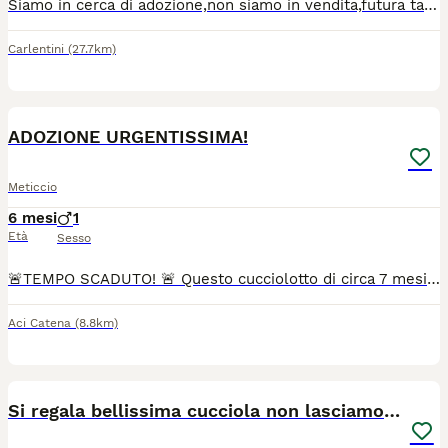
Siamo in cerca di adozione,non siamo in vendita,futura taglia media contenuta. Amiamo stare in compagnia di persone e ad altri cani. Siamo molto simpatici,curiosi,allegri e socievoli. Ci piace molto correre in spazi aperti e giocare,ci piace esplorare e imparare tante cose. Cerchiamo una famiglia che mi dia tante coccole che ci accolga con tanto amore che sia per sempre! Cercano casa in contesto sicuro è adatto alle loro esigenze-Adozione consapevole con disponibilità a visite pre-affido,iter sanitario completo.
Carlentini
(27.7km)
7
ADOZIONE URGENTISSIMA!
Meticcio
6 mesi
1
Età
Sesso
🚨TEMPO SCADUTO! 🚨 ​Questo cucciolotto di circa 7 mesi ha un bisogno disperato di trovare casa. ​È un vulcano di energia: vivace, è una forza della natura che ha bisogno di movimento e una guida sicura. ​Info sanitarie: ​Età: 7 mesi circa ​Salute: Già vaccinato 💉 ​Microchip: NON presente (da microchippare a carico dell'adottante/al momento dell'affido) ​Cosa cerca: Cerca una famiglia paziente ma decisa, pronta a dargli tutto l'amore, l'attenzione e la disciplina che merita davvero per educarlo al meglio.
Aci Catena
(8.8km)
2
Si regala bellissima cucciola non lasciamola sola