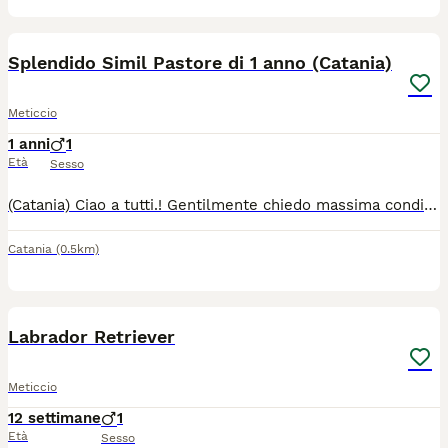
12
Splendido Simil Pastore di 1 anno (Catania)
Meticcio
1 anni
1
Età
Sesso
(Catania) Ciao a tutti.! Gentilmente chiedo massima condivisione per Remì.! La Signora che viveva sola e ci stava facendo la cortesia di stallarlo ,insieme ad'altri due cuccioli è venuta a mancare.! 🥲 I due cuccioli sono già in preaffido, ma x Remì non è mai arrivata nessuna richiesta coerente.!🥲 O per lo meno solo gente che sembrava seriamente interessata e poi è scomparsa nel nulla facendo il gioco del silenzio.! 🥲 Chiediamo urgentemente adozione x lui.! Per far sì che tutti i nostri sacrifici x salvarlo da quel maledetto canile, non siano stati vani.! 🥲 I familiari della signora reclamano già la casa e Remì molto probabilmente verrà trasferito in piena campagna dove ogni giorno un piccolo gruppo di volontari e mamme, sarà costretto a fare chilometri per portargli acqua e cibo e sperare il cielo che resti vivo, solo in quella campagna sperduta.!🥲 Remì oltre a mancargli la parola sa' essere un cane di grande compagnia è un vero e proprio campanello d'allarme con un'udito affinatissimo.! In grado di percepire la presenza di persone e intrusi anche centinaia di metri di distanza.! 🙂 E' riuscito a sventare anche un tentativo di furto all'interno della casa di questa anziana signora durante la sua malattia.! Un vero e proprio amico che sà fare il suo dovere🙂 e difendere il suo terriotorio🙂 Remì è uno splendido Simil pastore di 1 anno.! 🙂Si affiderà già microcippatao, vaccinato e sverminato.! Per info contattare su What's app il 331-5213838.! Gentilmente non lasciatelo finire nel dimenticatoio.!🥲 Condividetelo il piu' possibile per trovargli una buona adozione.!🙂 La nostra unione farà la forza🙂 Grazie🙂
Catania
(0.5km)
4
Labrador Retriever
Meticcio
12 settimane
1
Età
Sesso