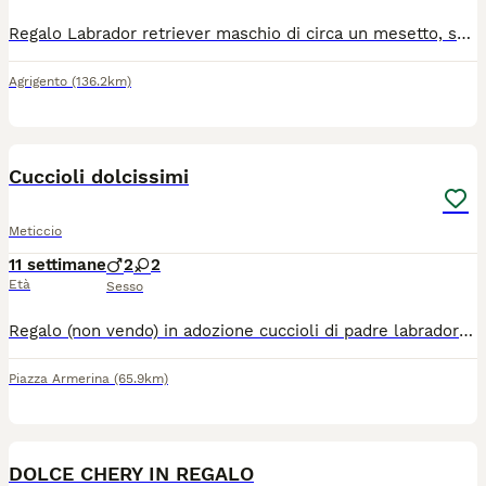
Regalo Labrador retriever maschio di circa un mesetto, sano. Il cane era stato abbandonato, dopo averlo trovato , me ne sono preso cura per un paio di giorni e ho verificato che il cane fosse sano, regalo per impossibilità di accudirlo.
Agrigento
(136.2km)
5
Cuccioli dolcissimi
Meticcio
11 settimane
2
2
Età
Sesso
Regalo (non vendo) in adozione cuccioli di padre labrador e madre meticcia (di media taglia simil border collie). Sono giocherelloni e dolcissimi.
Piazza Armerina
(65.9km)
5
DOLCE CHERY IN REGALO