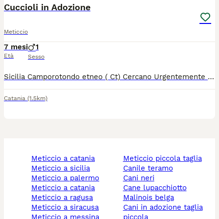
Cuccioli in Adozione
Meticcio
7 mesi
1
Età
Sesso
Sicilia Camporotondo etneo ( Ct) Cercano Urgentemente Famiglia. Sono due Gemellini trovati in Strada sicuramente vittime di abbandono. Al momento sono in sicurezza grazie ad un Uomo di buon cuore ... Ma purtroppo non può tenerli con se per sempre.. Anubi maschietto7 mesi Futura taglia media Microchippato Vaccinato. Dolly femminuccia7 mesi Futura taglia media Microchippata Vaccinata Verrà sterilizzata quanto prima. Sono dolcissimi. Si ricerca Adozione anche singola. Affidamento dopo iter conoscitivo. Per ulteriori info contattare.
Catania
(1.5km)
meticcio a catania
meticcio piccola taglia
meticcio a sicilia
canile teramo
meticcio a palermo
cani neri
meticcio a catania
cane lupacchiotto
meticcio a ragusa
malinois belga
meticcio a siracusa
cani in adozione taglia
meticcio a messina
piccola