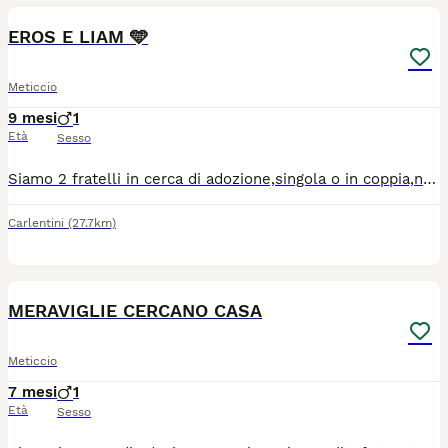
EROS E LIAM 🩵
Meticcio
9 mesi
1
Età
Sesso
Siamo 2 fratelli in cerca di adozione,singola o in coppia,non siamo in vendita,futura taglia medio/grande. Amiamo stare in compagnia di persone e ad altri cani. Siamo molto simpatici,curiosi,allegri e socievoli. Ci piace molto correre in spazi aperti e giocare,abbiamo bisognoso di esplorare e imparare tante cose nuove. Cerchiamo famiglia che gli dia tante coccole e li accolga con tanto amore che sia per sempre! Cercano casa in contesto sicuro è adatto alle loro esigenze-Adozione consapevole con disponibilità a visite pre-affido,iter sanitario completo.
Carlentini
(27.7km)
17
MERAVIGLIE CERCANO CASA
Meticcio
7 mesi
1
Età
Sesso