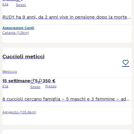
Età
Sesso
RUDY ha 9 anni, da 2 anni vive in pensione dopo la morte del suo proprietario. Non ha mai avuto richieste e vogliamo provare a dare una mano. È di taglia media, in salute, non compatibile con i gatti, va d'accordo con le cagnoline ma è da testare con i maschi. Speriamo che qualcuno possa dargli una nuova possibilità. Si trova a catania ma cerca casa anche al centro e al nord. Per info Elisa 3921123580
Associazioni Canili
Catania
(1.5km)
8
Cuccioli meticci
Meticcio
15 settimane
5
3
50 €
Età
Prezzo
Sesso
8 cuccioli cercano famiglia – 5 maschi e 3 femmine – adozione responsabile Cerco una famiglia seria e amorevole per 8 cuccioli, nati dalla mia cagnolina. Sono 5 maschietti e 3 femminucce, dolci, vivaci e abituati a stare insieme alla mamma e ai fratellini. I cuccioli hanno circa 2 mesi e sono cresciuti in ambiente familiare, all’aperto, a contatto con persone e altri cani. Sono molto affettuosi, curiosi e giocherelloni. Alcuni sono completamente neri, altri hanno sfumature tigrate e piccole macchie bianche su petto o zampine. La mamma è visibile in foto: è una cagnolina buona, equilibrata e molto protettiva con i suoi piccoli. I cuccioli sembrano destinati a diventare di taglia media / medio-grande, quindi cerco persone consapevoli, che abbiano spazio, tempo e voglia di seguirli nella crescita. L’adozione non è una vendita: cerco solo famiglie affidabili che possano garantire amore, cure, alimentazione corretta, visite veterinarie e una vita dignitosa. Per motivi economici, essendo una cucciolata numerosa, chiedo a chi adotterà uno dei cuccioli di farsi carico delle spese veterinarie obbligatorie e documentate, come: microchip; iscrizione all’anagrafe canina; eventuale sverminazione; eventuale primo vaccino; passaggio di proprietà. La richiesta serve solo ad aiutarmi a sostenere le spese necessarie, perché i cuccioli sono tanti e da solo non riesco a coprire tutti i costi.
Agrigento
(135.6km)
7