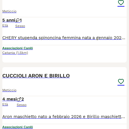
Meticcio
5 anni
1
Età
Sesso
CHERY stupenda spinoncina femmina nata a gennaio 2021 di taglia medio contenuta, e' una cagnolina buffa e simpatica, va d'accordo con i gatti e con i cani sia femmine che maschi non predominanti. Verra' affidata vaccinata, microchippata e sterilizzata. Si trova a catania ma cerca casa anche al centro e al nord previo colloquio pre affido. Per info 3298062047 o tauozzo@gmail.com
Associazioni Canili
Catania
(1.5km)
6
CUCCIOLI ARON E BIRILLO
Meticcio
4 mesi
2
Età
Sesso
Aron maschietto nato a febbraio 2026 e Birillo maschietto nato a marzo 2026 sono due stupendi cucciolioni di futura taglia media. Si trovano a Catania ma cercano casa anche al centro e al nord previo colloquio pre affido. Si affidano microchippati, vaccinati e con profilassi veterinaria completa. Per info 3298062047 o tauozzo@gmail.com
Associazioni Canili