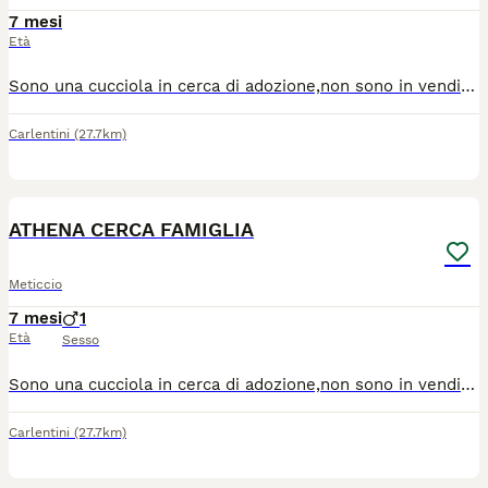
7 mesi
Età
Sono una cucciola in cerca di adozione,non sono in vendita,futura taglia media contenuta. Amo stare in compagnia di persone e ad altri cani. Sono molto simpatico,curioso,allegro e socievole. Mi piace molto correre in spazi aperti e giocare,ho tanto da esplorare e imparare tante cose a me nuove. Cerco una famiglia che mi dia tante coccole e mi accolga con tanto amore che sia per sempre! Cerca casa in contesto sicuro è adatto alle sue esigenze-Adozione consapevole con disponibilità a visite pre-affido, iter sanitario completo.
Carlentini
(27.7km)
8
ATHENA CERCA FAMIGLIA
Meticcio
7 mesi
1
Età
Sesso
Sono una cucciola in cerca di adozione,non sono in vendita,futura taglia media contenuta. Amo stare in compagnia di persone e ad altri cani. Sono molto simpatico,curioso,allegro e socievole. Mi piace molto correre in spazi aperti e giocare,ho tanto da esplorare e imparare tante cose a me nuove. Cerco una famiglia che mi dia tante coccole e mi accolga con tanto amore che sia per sempre! Cerca casa in contesto sicuro è adatto alle sue esigenze-Adozione consapevole con disponibilità a visite pre-affido,iter sanitario completo.
Carlentini
(27.7km)
13