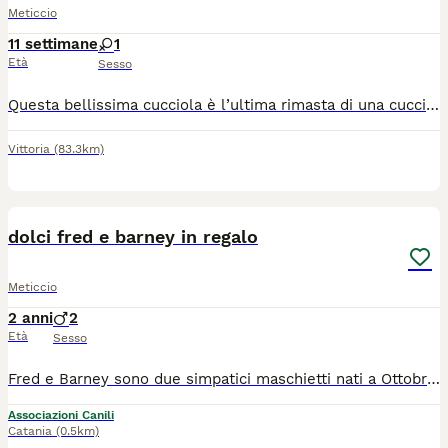
Meticcio
11 settimane
1
Età
Sesso
Questa bellissima cucciola è l’ultima rimasta di una cucciolata di 9. La ragazza che la tiene e che l’ha salvata a breve dovrà partire e sarà l’unica dei suoi fratelli a tornare in strada. Cerca famiglia, futura taglia media 20-25 kg dolcissima e in piena salute. Anche adozioni al nord italia
Vittoria
(83.3km)
6
dolci fred e barney in regalo
Meticcio
2 anni
2
Età
Sesso
Fred e Barney sono due simpatici maschietti nati a Ottobre 2023, saranno di futura taglia media. Sono due cagnolini dal carattere affettuoso, gioioso, amano giocare ed essere coccolati. Vanno d'accordo sia con cani che con i gatti. Si trovano a Catania ma cercano casa anche al centro e al nord previo colloquio pre affido. Si affidano microchippati, vaccinati e con profilassi veterinaria completa! Per info ****** o ******
Associazioni Canili
Catania
(0.5km)