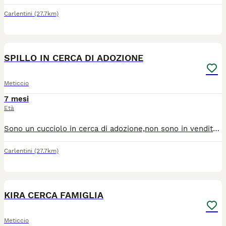
Carlentini
(27.7km)
8
SPILLO IN CERCA DI ADOZIONE
Meticcio
7 mesi
Età
Sono un cucciolo in cerca di adozione,non sono in vendita,futura taglia media contenuta. Amo stare in compagnia di persone e ad altri cani. Sono molto simpatico,curioso,allegro e socievole. Mi piace molto correre in spazi aperti e giocare,ho tanto da esplorare e imparare tante cose a me nuove. Cerco una famiglia che mi dia tante coccole e mi accolga con tanto amore che sia per sempre! Cerca casa in contesto sicuro è adatto alle sue esigenze-Adozione consapevole con disponibilità a visite pre-affido,iter sanitario completo.
Carlentini
(27.7km)
5
KIRA CERCA FAMIGLIA
Meticcio