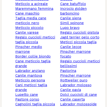
meticcio a acireale
cane batuffolo
maremmano femmina
incrocio golden
cane maschio
barboncino
taglia media cane
canile siena
meticcio nero
simil spinone
meticcio piccolo
lupo bravo
canile varese
regalo cuccioli pistoia
regalo cuccioli meticci
jagd terrier pelo corto
taglia piccola
meticci piccola taglia
pinscher medio
canile lecce
marrone
pinscher marrone
border collie biondo
focato
cane meticcio taglia
regalo cuccioli meticci
grande
bellissimi
labrador anziano
pastorina
canile mantova
pinscher marrone
meticcio persona
rottweiler puro
cani meticci taglia
labrador molosso
grande
canile pavia
lupetto cane
dolci cuccioli di cane
pastore corso
canile caserta
cagnolini taglia piccola
labrador molossoide