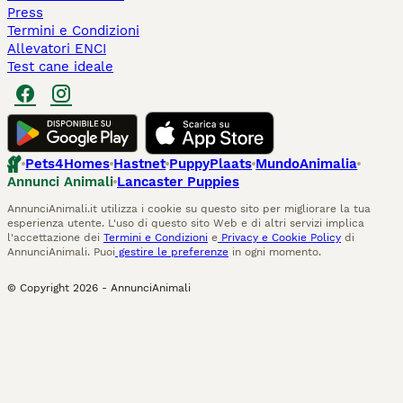
Press
Termini e Condizioni
Allevatori ENCI
Test cane ideale
Pets4Homes
Hastnet
PuppyPlaats
MundoAnimalia
Annunci Animali
Lancaster Puppies
AnnunciAnimali.it utilizza i cookie su questo sito per migliorare la tua
esperienza utente. L'uso di questo sito Web e di altri servizi implica
l'accettazione dei
Termini e Condizioni
e
Privacy e Cookie Policy
di
AnnunciAnimali. Puoi
gestire le preferenze
in ogni momento.
© Copyright
2026
-
AnnunciAnimali