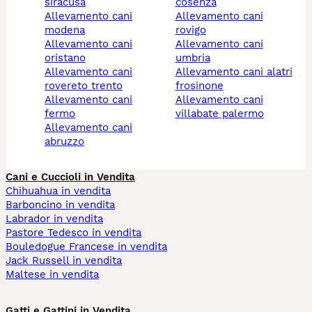
siracusa
cosenza
allevamento cani
allevamento cani
modena
rovigo
allevamento cani
allevamento cani
oristano
umbria
allevamento cani
allevamento cani alatri
rovereto trento
frosinone
allevamento cani
allevamento cani
fermo
villabate palermo
allevamento cani
abruzzo
Cani e Cuccioli in Vendita
Chihuahua in vendita
Barboncino in vendita
Labrador in vendita
Pastore Tedesco in vendita
Bouledogue Francese in vendita
Jack Russell in vendita
Maltese in vendita
Gatti e Gattini in Vendita