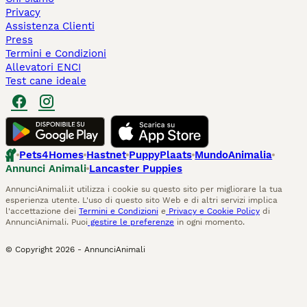
Privacy
Assistenza Clienti
Press
Termini e Condizioni
Allevatori ENCI
Test cane ideale
Pets4Homes
Hastnet
PuppyPlaats
MundoAnimalia
Annunci Animali
Lancaster Puppies
AnnunciAnimali.it utilizza i cookie su questo sito per migliorare la tua
esperienza utente. L'uso di questo sito Web e di altri servizi implica
l'accettazione dei
Termini e Condizioni
e
Privacy e Cookie Policy
di
AnnunciAnimali. Puoi
gestire le preferenze
in ogni momento.
© Copyright
2026
-
AnnunciAnimali