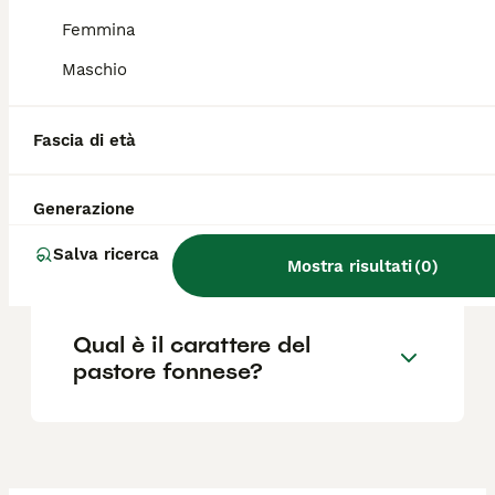
Quali sono le caratteristiche
Femmina
del cane fonnese?
Maschio
Quanto costa un cucciolo di
Fascia di età
Pastore Fonnese?
Generazione
Dove si trova il cane fonnese
Salva ricerca
in Sardegna?
Mostra risultati
(
0
)
Qual è il carattere del
pastore fonnese?