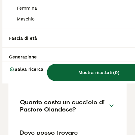
richiedono un certo livello di abilità
nell'addestramento. Si riconosce per il
Femmina
caratteristico mantello tigrato.
Maschio
Qual è il carattere del
Fascia di età
Pastore olandese?
Generazione
Quali sono le differenze tra
Salva ricerca
un Pastore olandese e un
Mostra risultati
(
0
)
Pastore Belga Malinois?
Quanto costa un cucciolo di
Pastore Olandese?
Dove posso trovare