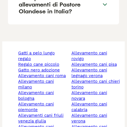
allevamenti di Pastore
Olandese in Italia?
gatti a pelo lungo
allevamento cani
regalo
rovigo
regalo cane piccolo
allevamento cani pisa
gatto nero adozione
allevamento cani
allevamento cani roma
legnago verona
allevamento cani
allevamento cani chieri
milano
torino
allevamento cani
allevamento cani
bologna
novara
allevamento cani
allevamento cani
piemonte
calabria
allevamenti cani friuli
allevamento cani
venezia giulia
verona
allevamento cani
allevamento cani