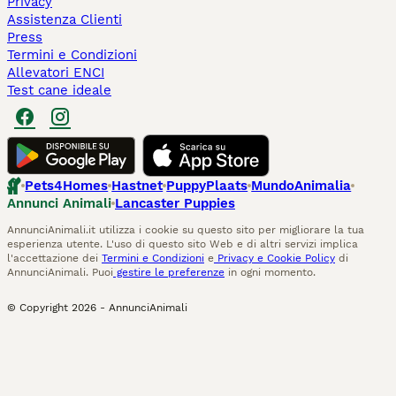
Privacy
Assistenza Clienti
Press
Termini e Condizioni
Allevatori ENCI
Test cane ideale
Pets4Homes
Hastnet
PuppyPlaats
MundoAnimalia
Annunci Animali
Lancaster Puppies
AnnunciAnimali.it utilizza i cookie su questo sito per migliorare la tua
esperienza utente. L'uso di questo sito Web e di altri servizi implica
l'accettazione dei
Termini e Condizioni
e
Privacy e Cookie Policy
di
AnnunciAnimali. Puoi
gestire le preferenze
in ogni momento.
© Copyright
2026
-
AnnunciAnimali