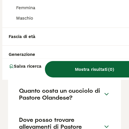
caratteristico mantello tigrato.
Femmina
Maschio
Qual è il carattere del
Pastore olandese?
Fascia di età
Quali sono le differenze tra
Generazione
un Pastore olandese e un
Salva ricerca
Pastore Belga Malinois?
Mostra risultati
(
0
)
Quanto costa un cucciolo di
Pastore Olandese?
Dove posso trovare
allevamenti di Pastore