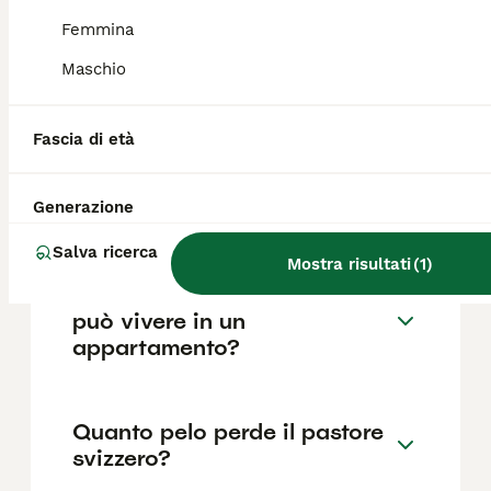
Femmina
Quanto dura un pastore
Maschio
svizzero?
Fascia di età
Cosa mangiano i pastori
svizzeri?
Generazione
Salva ricerca
Mostra risultati
(
1
)
Un Pastore Svizzero Bianco
può vivere in un
appartamento?
Quanto pelo perde il pastore
svizzero?