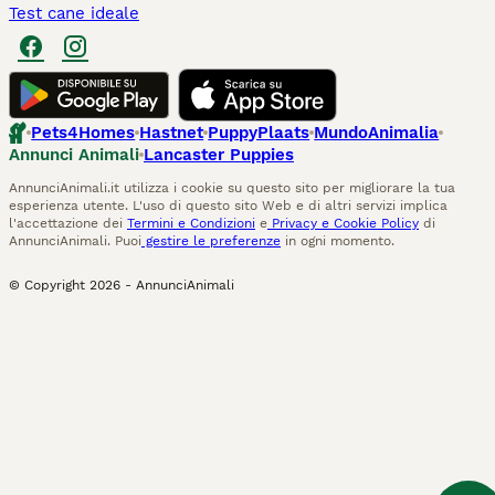
Test cane ideale
Pets4Homes
Hastnet
PuppyPlaats
MundoAnimalia
Annunci Animali
Lancaster Puppies
AnnunciAnimali.it utilizza i cookie su questo sito per migliorare la tua
esperienza utente. L'uso di questo sito Web e di altri servizi implica
l'accettazione dei
Termini e Condizioni
e
Privacy e Cookie Policy
di
AnnunciAnimali. Puoi
gestire le preferenze
in ogni momento.
© Copyright
2026
-
AnnunciAnimali