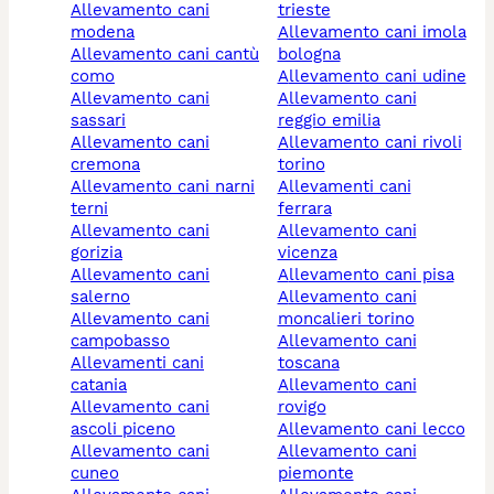
allevamento cani
trieste
modena
allevamento cani imola
allevamento cani cantù
bologna
como
allevamento cani udine
allevamento cani
allevamento cani
sassari
reggio emilia
allevamento cani
allevamento cani rivoli
cremona
torino
allevamento cani narni
allevamenti cani
terni
ferrara
allevamento cani
allevamento cani
gorizia
vicenza
allevamento cani
allevamento cani pisa
salerno
allevamento cani
allevamento cani
moncalieri torino
campobasso
allevamento cani
allevamenti cani
toscana
catania
allevamento cani
allevamento cani
rovigo
ascoli piceno
allevamento cani lecco
allevamento cani
allevamento cani
cuneo
piemonte