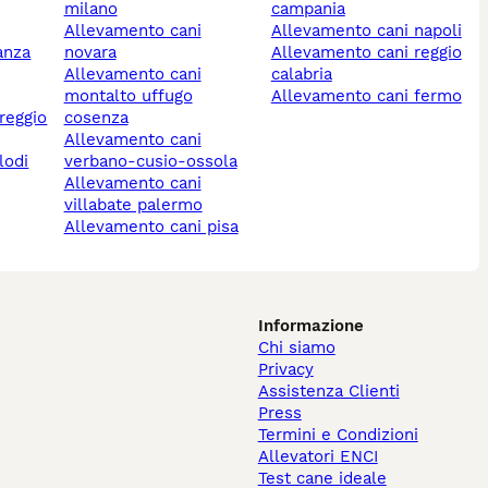
milano
campania
allevamento cani
allevamento cani napoli
anza
novara
allevamento cani reggio
allevamento cani
calabria
montalto uffugo
allevamento cani fermo
cosenza
allevamento cani
lodi
verbano-cusio-ossola
allevamento cani
villabate palermo
allevamento cani pisa
Informazione
Chi siamo
Privacy
Assistenza Clienti
Press
Termini e Condizioni
Allevatori ENCI
Test cane ideale