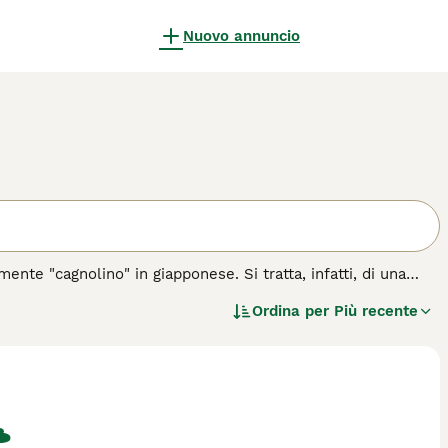
Nuovo annuncio
ente "cagnolino" in giapponese. Si tratta, infatti, di una
i originariamente allevati come cani da caccia e da lavoro. Gli
Ordina per
Più recente
 corso degli anni si sono guadagnati la reputazione di
a di cane.