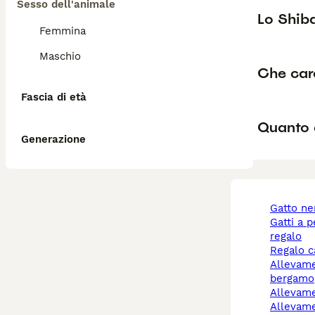
Sesso dell'animale
Lo Shib
Femmina
Maschio
Che car
Fascia di età
Quanto 
Generazione
gatto n
gatti a pelo lungo
regalo
regalo 
allevamento cani
bergamo
allevam
allevamento cani