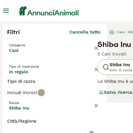
Filtri
Cancella tutto
Cani
Sh
Shiba Inu
Categorie
Cani
0 Cani trovati
Shiba Inu
Tipo di inserzione
Solo di razza
In regalo
Tipo di razza
Lo Shiba Inu è un
versione più picc
Salva ricerca
Includi incroci
shiba sembrano s
animale domestic
Razza
Shiba Inu
Leggi la
nostra p
Città/Regione