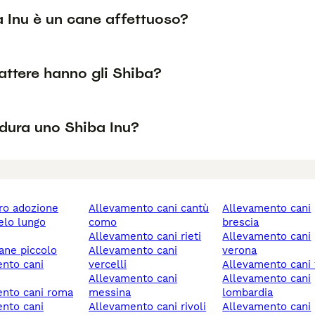
a Inu è un cane affettuoso?
attere hanno gli Shiba?
dura uno Shiba Inu?
ero adozione
allevamento cani cantù
allevamento cani
como
brescia
allevamento cani rieti
allevamento cani
cane piccolo
allevamento cani
verona
vercelli
allevamento cani 
allevamento cani
allevamento cani
ento cani roma
messina
lombardia
allevamento cani rivoli
allevamento cani