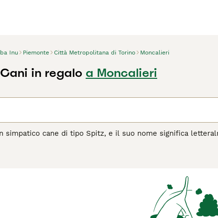
iba Inu
Piemonte
Città Metropolitana di Torino
Moncalieri
 Cani in regalo
a Moncalieri
 simpatico cane di tipo Spitz, e il suo nome significa letteralm
ola degli Akita Inu e, come i loro cugini più grandi, sono stat
empre interessati a tutto ciò che accade intorno a loro, e nel
o affidabile, leale e amante del divertimento.
agina di consigli sul Shiba Inu
per informazioni su questa razz