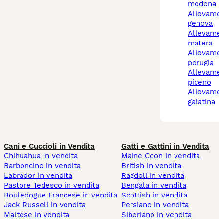
modena
allevamenti cani a
genova
allevamento cani
matera
allevamento cani
perugia
allevamento cani ascoli
piceno
allevamento cani
galatina
Cani e Cuccioli in Vendita
Gatti e Gattini in Vendita
Chihuahua in vendita
Maine Coon in vendita
Barboncino in vendita
British in vendita
Labrador in vendita
Ragdoll in vendita
Pastore Tedesco in vendita
Bengala in vendita
Bouledogue Francese in vendita
Scottish in vendita
Jack Russell in vendita
Persiano in vendita
Maltese in vendita
Siberiano in vendita