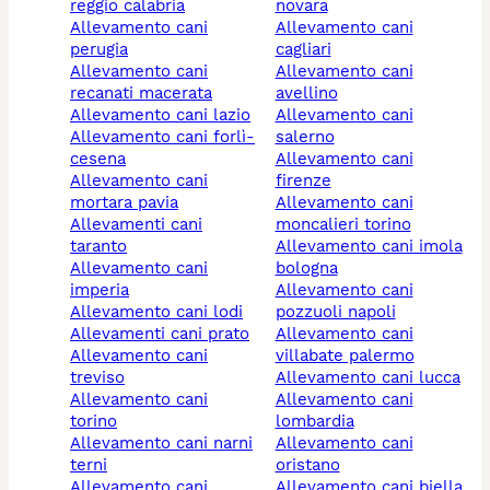
reggio calabria
novara
allevamento cani
allevamento cani
perugia
cagliari
allevamento cani
allevamento cani
recanati macerata
avellino
allevamento cani lazio
allevamento cani
allevamento cani forlì-
salerno
cesena
allevamento cani
allevamento cani
firenze
mortara pavia
allevamento cani
allevamenti cani
moncalieri torino
taranto
allevamento cani imola
allevamento cani
bologna
imperia
allevamento cani
allevamento cani lodi
pozzuoli napoli
allevamenti cani prato
allevamento cani
allevamento cani
villabate palermo
treviso
allevamento cani lucca
allevamento cani
allevamento cani
torino
lombardia
allevamento cani narni
allevamento cani
terni
oristano
allevamento cani
allevamento cani biella