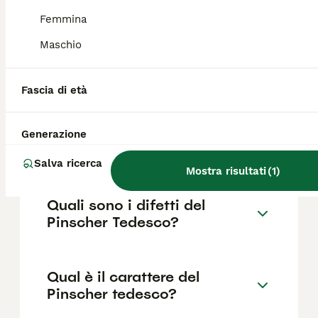
Femmina
Dove posso trovare
Maschio
allevamenti di Pinscher
Tedesco in Italia?
Fascia di età
Il Pinscher soffre la
Generazione
solitudine?
Salva ricerca
Mostra risultati
(
1
)
Quali sono i difetti del
Pinscher Tedesco?
Qual è il carattere del
Pinscher tedesco?