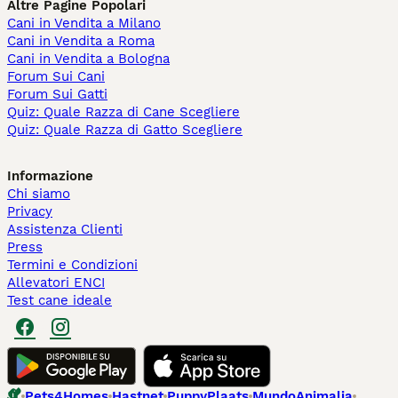
Altre Pagine Popolari
Cani in Vendita a Milano
Cani in Vendita a Roma
Cani in Vendita a Bologna
Forum Sui Cani
Forum Sui Gatti
Quiz: Quale Razza di Cane Scegliere
Quiz: Quale Razza di Gatto Scegliere
Informazione
Chi siamo
Privacy
Assistenza Clienti
Press
Termini e Condizioni
Allevatori ENCI
Test cane ideale
Pets4Homes
Hastnet
PuppyPlaats
MundoAnimalia