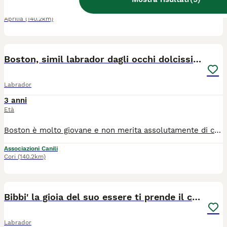
Associazioni Canili
Aprilia
(140.2km)
11
Boston, simil labrador dagli occhi dolcissimi
Labrador
3 anni
Età
Boston è molto giovane e non merita assolutamente di conoscere solo la realtà di un box e dei rari momenti in cui può passeggiare in sgambatoio, ma bensì ha il diritto ad avere una casa e una famiglia accogliente che lo ami e nel quale possa trovare l’affetto e la dolcezza ed il divertimento del correre per un prato tutti i giorni. Boston ha un carattere estremamente dolce e affettuoso, è equilibrato e, si vede anche dalle foto, ama il contatto umano e non disdegna così le nostre coccole! Boston chiede solo di poter donare tutto l’amore che ha dentro, per questo motivo ci auguriamo che tutto questo amore non rimanga chiuso nel box di un canile! Boston è nato a giugno 2023, è una taglia media, si trova in box con un maschio e sa andare al guinzaglio! Si trova presso il canile Galileo Galilei di Latina, si affida vaccinato, microchippato e sterilizzato, iter adozione obbligatorio, adottabile al centro e nord Italia. Per info sulla sua adozione: amicibirillo@gmail.com Se non rispondiamo subito è perché siamo a lavoro, inviate un messaggio e sarete ricontattati. Grazie.
Associazioni Canili
Cori
(140.2km)
9
Bibbi' la gioia del suo essere ti prende il cuore
Labrador