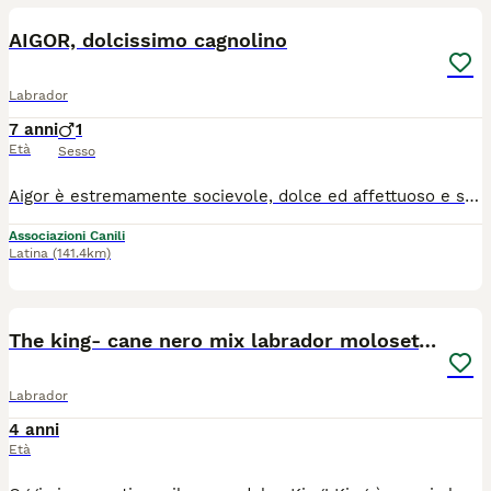
AIGOR, dolcissimo cagnolino
Labrador
7 anni
1
Età
Sesso
Aigor è estremamente socievole, dolce ed affettuoso e siamo certi che anche voi concorderete con noi quando verrete a conoscerlo....e poi, un dato estremamente oggettivo è che Aigor è super bellissimo! Ama passeggiare allegro e felice nello sgambatoio, con eleganza e leggiadria, ma poi si avvicina a noi in cerca di coccole, e noi, che proprio non riusciamo a resistergli (e sfidiamo anche voi a farlo), non possiamo far altro che abbracciarlo forte forte e ricaricarci con tutta la sua energia vitale! E' nato a giugno 2019, taglia media, convive in box con una femmina ed è bravo al guinzaglio. Si trova presso il canile Galileo Galilei di Latina, si affida vaccinato, microchippato e sterilizzato, con preaffido ed iter di adozione al centro e nord Italia. Per info sulla sua adozione: ****** Se non rispondiamo subito è perché siamo a lavoro, inviate un messaggio e sarete ricontattati. Grazie
Associazioni Canili
Latina
(141.4km)
11
The king- cane nero mix labrador molosetto
Labrador
4 anni
Età