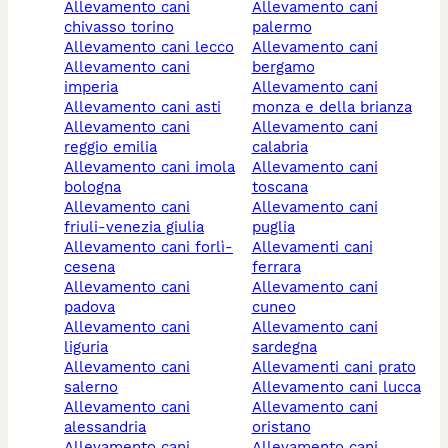
allevamento cani
allevamento cani
chivasso torino
palermo
allevamento cani lecco
allevamento cani
allevamento cani
bergamo
imperia
allevamento cani
allevamento cani asti
monza e della brianza
allevamento cani
allevamento cani
reggio emilia
calabria
allevamento cani imola
allevamento cani
bologna
toscana
allevamento cani
allevamento cani
friuli-venezia giulia
puglia
allevamento cani forlì-
allevamenti cani
cesena
ferrara
allevamento cani
allevamento cani
padova
cuneo
allevamento cani
allevamento cani
liguria
sardegna
allevamento cani
allevamenti cani prato
salerno
allevamento cani lucca
allevamento cani
allevamento cani
alessandria
oristano
allevamento cani
allevamento cani