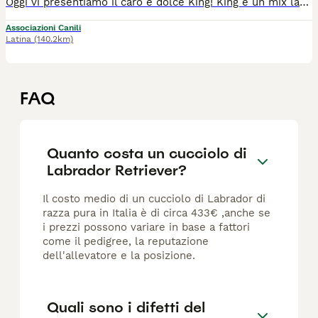
Oggi vi presentiamo il caro e dolce King! ️King è un mix labrador-molossetto, è una creatura molto equilibrata, ama giocare, ama le coccole, ama passeggiare e il suo carburante sono semplicemente le carezze, che illuminano il suo sguardo, che riempendosi di tanta gratitudine, la sua espressione si fa tenera tenera. È molto doloroso per noi ogni volta che dobbiamo rimettere King nel suo box dopo il momento di sgambo, perché i suoi occhi sembrano dire “Ancora nessuna richiesta per me? Ditelo alle persone che io sono buono, vi prego!” ️ Vi preghiamo a nostra volta di venire a conoscere King di persona, perché dal vivo fa proprio tutto un altro effetto: potete percepire nitidamente quanto amore ha da dare, quanta gioia e allegria può trasmettervi. E' nato a gennaio 2022, è una taglia media, vive solo in box ed è bravo al guinzaglio. Si trova presso il canile Galileo Galilei di Latina, si affida vaccinato, microchippato e sterilizzato, iter adozione obbligatorio, adottabile al centro e nord Italia. Per info sulla sua adozione: amicibirillo@gmail.com Se non rispondiamo subito è perché siamo a lavoro, inviate un messaggio e sarete ricontattati. Grazie.
Associazioni Canili
Latina
(140.2km)
FAQ
Quanto costa un cucciolo di
Labrador Retriever?
Il costo medio di un cucciolo di Labrador di
razza pura in Italia è di circa 433€ ,anche se
i prezzi possono variare in base a fattori
come il pedigree, la reputazione
dell'allevatore e la posizione.
Quali sono i difetti del