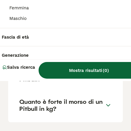
Femmina
Maschio
Come mai i Pitbull sono così
aggressivi?
Fascia di età
Quanto vive un Pitbull?
Generazione
Salva ricerca
Mostra risultati
(
0
)
Qual è la migliore razza di
Pitbull?
Quanto è forte il morso di un
Pitbull in kg?